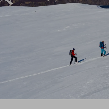
Klettersteig Tagestouren
Wande
Klettersteig Mehrtage
Wande
Klettersteigkurse
Tipps & Tricks
Schwierigkeits-Bewertung
Newslett