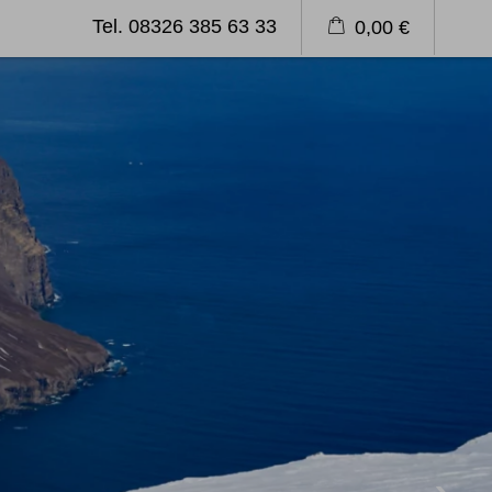
Tel. 08326 385 63 33
0,00 €
emagazin
Blog
Länderinformation
Klettern
Kletterreisen
Kletterkurse
Über uns