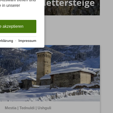
Klettersteige
e in unserer
e akzeptieren
rklärung
·
Impressum
Mestia | Tednuldi | Ushguli