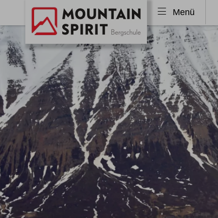
Menü
Skitouren
Freeri
Skitouren Alpen
Tiefs
Skitouren Allgäu
Freer
Skitouren Island
Freer
Skitouren Norwegen
Skitouren weltweit
Ski & Sail
Skitourenkurse
Lawinenkurse
Klettersteige
Wande