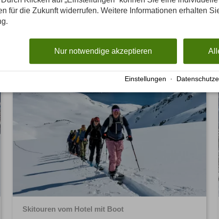
Klettern
gen für die Zukunft widerrufen. Weitere Informationen erhalten Si
ng.
Nur notwendige akzeptieren
All
NEU im Winter 2027
Einstellungen
·
Datenschutze
Skitouren vom Hotel mit Boot