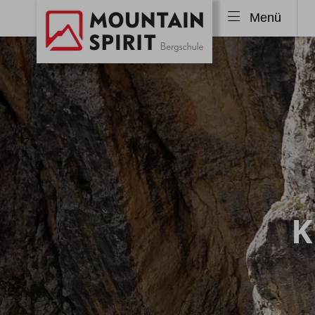
Menü
Skitouren
Freeri
Skitouren Alpen
Tiefs
Skitouren Allgäu
Freer
Skitouren Island
Freer
Skitouren Norwegen
Skitouren weltweit
K
Ski & Sail
Skitourenkurse
Lawinenkurse
Klettersteige
Wande