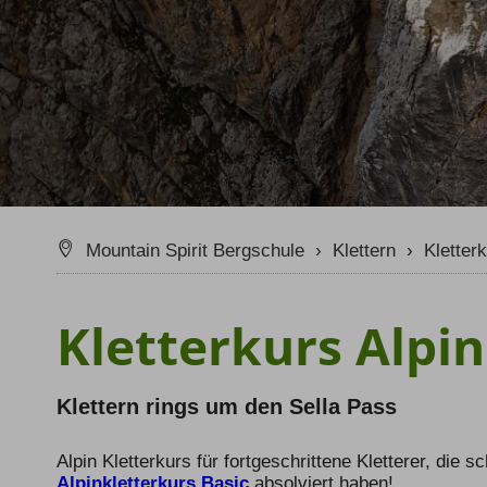
Klettersteig Tagestouren
Wande
Klettersteig Mehrtage
Wande
Klettersteigkurse
Tipps & Tricks
Schwierigkeits-Bewertung
Newslett
Mountain Spirit Bergschule
›
Klettern
›
Kletter
Kletterkurs Alpi
Klettern rings um den Sella Pass
Alpin Kletterkurs für fortgeschrittene Kletterer, di
Alpinkletterkurs Basic
absolviert haben!