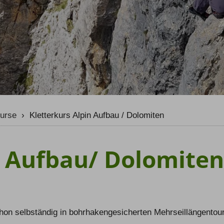
rn Weltweit
Winter
rn Selfguided
Sommer
er
kurse
›
Kletterkurs Alpin Aufbau / Dolomiten
n Aufbau/ Dolomiten
e schon selbständig in bohrhakengesicherten Mehrseillängen