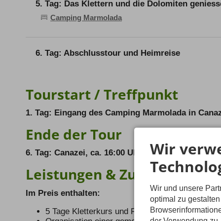
5. Tag: Das Klettern und die Dolomiten geniess
bietet elegante und genussvolle Kletterei im 4. u
Der Bergführer ist immer zur Stelle wenn s mal "h
Camping Marmolada
So langsam werden wir immer routinierter im U
besser!
Zwischenzeitlich hast Du schon einen ganz gute
eine Route oder Wand gefunden, die wir unbedingt
6. Tag: Abschlusstour und Heimreise
Als Abschlusstour suchen wir uns nochmal etwas 
Langkofel?! Du wirst staunen, wie routiniert Du 
und die Route planst und findest!
Tourstart / Treffpunkt
Nach der Tour haben wir bestimmt noch Zeit für 
Tage, denn in den Dolomiten gehen einem die Ziel
1. Tag: Eingang des Camping Marmolada in Canaz
Ende der Tour
Wir verw
6. Tag: Canazei, ca. 16:00 Uhr
Technolo
Leistungen & Zusatzkosten
Wir und unsere Par
Im Preis enthalten:
optimal zu gestalte
Browserinformatione
5 Tage Kletterkurs und Führung mit Bergführer
der Verwendung zu. 