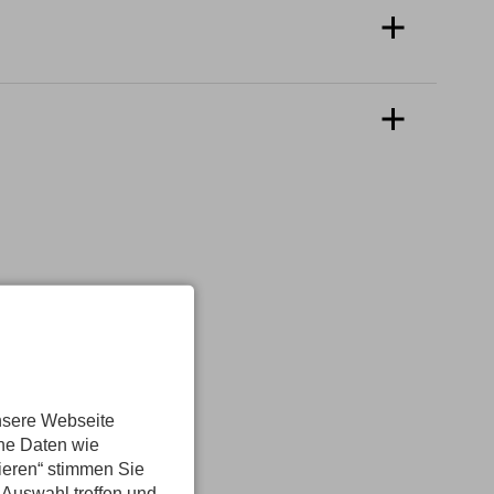
 schmeckt nach so einem Gipfel gleich noch
n und bestimmt haben wir in den letzten Tagen
it für Fragen oder weitere Übungseinheiten.
eitung der Fünffingerspitze oder sogar den
ndlich du Klemmkeile legst, Standplätze baust
der du verlängerst Deinen Urlaub noch ein paar
nsere Webseite
ene Daten wie
tieren“ stimmen Sie
 Auswahl treffen und