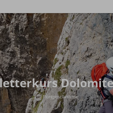
Reis
de & Tiefschnee
Hochtouren Alpen
chneekurse
Hochtouren 2+
ide & Backcountry
Hochtouren 1:1
ide Reisen
Hochtourenkurse
Hike & Fly
letterkurs Dolomit
Für Fortgeschrittene
rn
Allgäuer Gipfelwelten