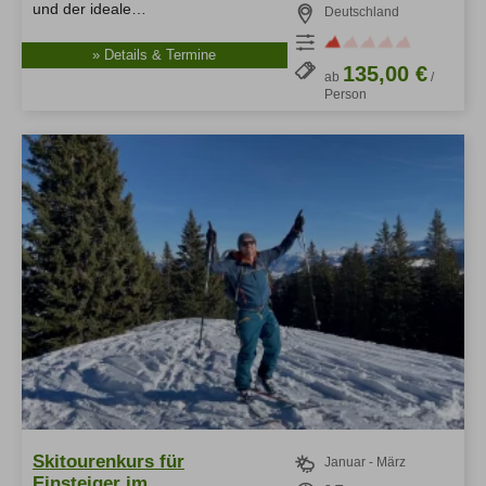
und der ideale…
Deutschland
» Details & Termine
135,00 €
ab
/
Person
Skitourenkurs für
Januar - März
Einsteiger im