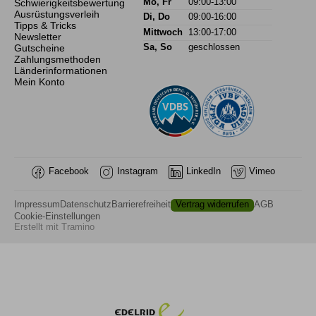
Schwierigkeitsbewertung
Mo, Fr
09:00-13:00
Ausrüstungsverleih
Di, Do
09:00-16:00
Tipps & Tricks
Mittwoch
13:00-17:00
Newsletter
Gutscheine
Sa, So
geschlossen
Zahlungsmethoden
Länderinformationen
Mein Konto
Facebook
Instagram
LinkedIn
Vimeo
Impressum
Datenschutz
Barrierefreiheit
Vertrag widerrufen
AGB
Cookie-Einstellungen
Erstellt mit
Tramino