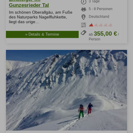
3 Tage
Gunzesrieder Tal
5 - 8 Personen
Im schönen Oberallgäu, am Fuße
des Naturparks Nagelfluhkette,
Deutschland
liegt das urige…
355,00 €
» Details & Termine
ab
/
Person