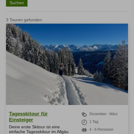
Allgäuer Gipfelwelten
3 Touren gefunden.
Winter
Sommer
Über uns
Team
Newsletter
Blog
Kontakt
Partner & Freunde
Tipps & Tricks
Schwierigkeits-Bewertung
Newsletter
Kontakt
E-Mail
Tel.: 08326 385 63 33
Tagesskitour für
Dezember - März
Einsteiger
1 Tag
Deine erste Skitour ist eine
4 - 6 Personen
einfache Tagesskitour im Allgäu