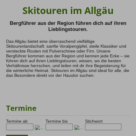
Skitouren im Allgäu
Hochtouren Alpen
Hochtouren 2+
Bergführer aus der Region führen dich auf ihren
Hochtouren 1:1
Lieblingstouren.
Hochtourenkurse
Hike & Fly
Das Allgäu bietet eine überraschend vielfältige
Skitourenlandschaft: sanfte Voralpengipfel, steile Klassiker und
versteckte Routen mit Pulverschnee oder Firn. Unsere
Klettern
Bergführer kommen aus der Region und kennen jede Ecke – sie
führen dich auf ihren Lieblingstouren, wissen, wo die besten
Kletterreisen
Verhältnisse herrschen, und teilen mit dir ihre Begeisterung für
Kletterkurse
die winterliche Heimat. Skitouren im Allgäu sind ideal für alle, die
das Besondere direkt vor der Haustür suchen.
Klettersteige
Klettersteig Tagestouren
Klettersteig Mehrtage
Klettersteigkurse
Termine
Wandern
Termine ab
Termine bis
Stichwort
Wandern Weltweit
Wandern Selfguided