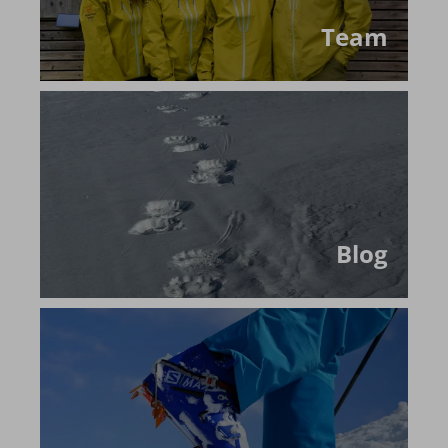
Team
Allgäuer Gipfelwelten
Winter
Sommer
Über uns
Team
Newsletter
Blog
Kontakt
Blog
Partner & Freunde
Tipps & Tricks
Schwierigkeits-Bewertung
Newsletter
Kontakt
E-Mail
Tel.: 08326 385 63 33