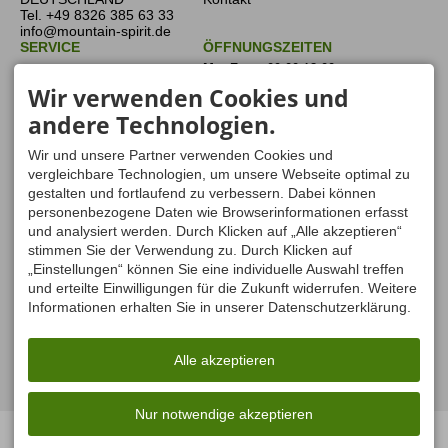
Tel.
+49 8326 385 63 33
info@mountain-spirit.de
SERVICE
ÖFFNUNGSZEITEN
Schwierigkeitsbewertung
Mo, Fr
09:00-13:00
Ausrüstungsverleih
Wir verwenden Cookies und
Di, Do
09:00-16:00
Tipps & Tricks
Mittwoch
13:00-17:00
andere Technologien.
Newsletter
Gutscheine
Sa, So
geschlossen
Zahlungsmethoden
Wir und unsere Partner verwenden Cookies und
Länderinformationen
vergleichbare Technologien, um unsere Webseite optimal zu
Mein Konto
gestalten und fortlaufend zu verbessern. Dabei können
personenbezogene Daten wie Browserinformationen erfasst
und analysiert werden. Durch Klicken auf „Alle akzeptieren“
stimmen Sie der Verwendung zu. Durch Klicken auf
„Einstellungen“ können Sie eine individuelle Auswahl treffen
und erteilte Einwilligungen für die Zukunft widerrufen. Weitere
Informationen erhalten Sie in unserer Datenschutzerklärung.
Facebook
Instagram
LinkedIn
Vimeo
Impressum
Datenschutz
Barrierefreiheit
Vertrag widerrufen
AGB
Alle akzeptieren
Cookie-Einstellungen
Erstellt mit
Tramino
Nur notwendige akzeptieren