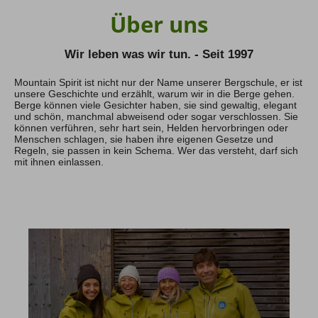
Über uns
Hochtouren Alpen
Hochtouren 2+
Wir leben was wir tun. - Seit 1997
Hochtouren 1:1
Hochtourenkurse
Mountain Spirit ist nicht nur der Name unserer Bergschule, er ist
Hike & Fly
unsere Geschichte und erzählt, warum wir in die Berge gehen.
Berge können viele Gesichter haben, sie sind gewaltig, elegant
und schön, manchmal abweisend oder sogar verschlossen. Sie
Klettern
können verführen, sehr hart sein, Helden hervorbringen oder
Menschen schlagen, sie haben ihre eigenen Gesetze und
Kletterreisen
Regeln, sie passen in kein Schema. Wer das versteht, darf sich
Kletterkurse
mit ihnen einlassen.
Klettersteige
Klettersteig Tagestouren
Klettersteig Mehrtage
Klettersteigkurse
Wandern
Wandern Weltweit
Wandern Selfguided