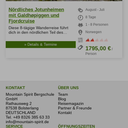
Nördliches Jotunheimen
August - Juli
mit Galdhøpiggen und
8 Tage
Fjordcruise
1 - 8 Personen
Diese 8-tägige Wanderreise führt
dich in den nördlichen Teil des…
Norwegen
» Details & Termine
1795,00 €
/
Person
KONTAKT
ÜBER UNS
Mountain Spirit Bergschule
Team
GmbH
Blog
Rathausweg 2
Reisemagazin
87538 Bolsterlang
Partner & Freunde
DEUTSCHLAND
Kontakt
Tel.
+49 8326 385 63 33
info@mountain-spirit.de
SERVICE
ÖFFNUNGSZEITEN