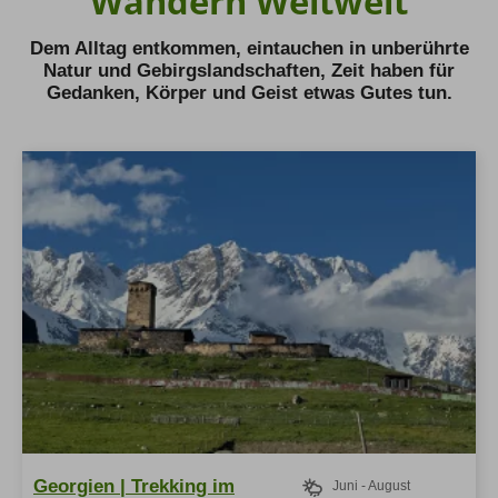
Wandern Weltweit
Hochtouren Alpen
Dem Alltag entkommen, eintauchen in unberührte
Natur und Gebirgslandschaften, Zeit haben für
Hochtouren 2+
Gedanken, Körper und Geist etwas Gutes tun.
Hochtouren 1:1
Hochtourenkurse
Hike & Fly
Klettern
Kletterreisen
Kletterkurse
Klettersteige
Klettersteig Tagestouren
Klettersteig Mehrtage
Klettersteigkurse
Wandern
Wandern Weltweit
Georgien | Trekking im
Juni - August
Wandern Selfguided