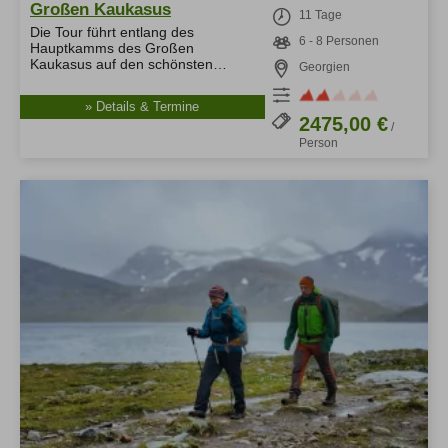
Großen Kaukasus
11 Tage
Die Tour führt entlang des
6 - 8 Personen
Allgäuer Gipfelwelten
Hauptkamms des Großen
Kaukasus auf den schönsten…
Georgien
Winter
Sommer
» Details & Termine
2475,00 €
/
Person
Über uns
Team
Newsletter
Blog
Kontakt
Partner & Freunde
Tipps & Tricks
Schwierigkeits-Bewertung
Newsletter
Kontakt
E-Mail
Tel.: 08326 385 63 33