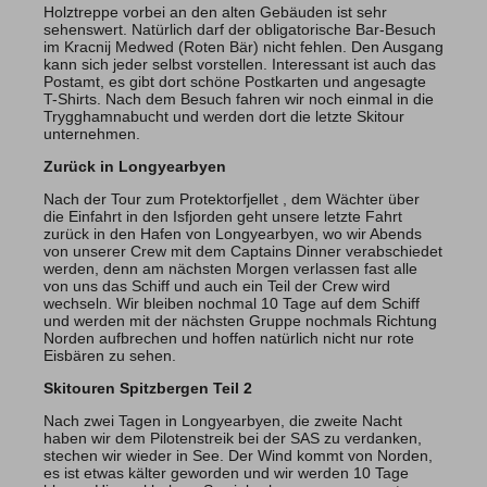
Holztreppe vorbei an den alten Gebäuden ist sehr
sehenswert. Natürlich darf der obligatorische Bar-Besuch
im Kracnij Medwed (Roten Bär) nicht fehlen. Den Ausgang
kann sich jeder selbst vorstellen. Interessant ist auch das
Postamt, es gibt dort schöne Postkarten und angesagte
T-Shirts. Nach dem Besuch fahren wir noch einmal in die
Trygghamnabucht und werden dort die letzte Skitour
unternehmen.
Zurück in Longyearbyen
Nach der Tour zum Protektorfjellet , dem Wächter über
die Einfahrt in den Isfjorden geht unsere letzte Fahrt
zurück in den Hafen von Longyearbyen, wo wir Abends
von unserer Crew mit dem Captains Dinner verabschiedet
werden, denn am nächsten Morgen verlassen fast alle
von uns das Schiff und auch ein Teil der Crew wird
wechseln. Wir bleiben nochmal 10 Tage auf dem Schiff
und werden mit der nächsten Gruppe nochmals Richtung
Norden aufbrechen und hoffen natürlich nicht nur rote
Eisbären zu sehen.
Skitouren Spitzbergen Teil 2
Nach zwei Tagen in Longyearbyen, die zweite Nacht
haben wir dem Pilotenstreik bei der SAS zu verdanken,
stechen wir wieder in See. Der Wind kommt von Norden,
es ist etwas kälter geworden und wir werden 10 Tage