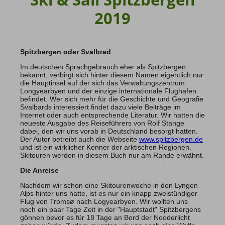
2019
Hochtouren Alpen
Hochtouren 2+
Hochtouren 1:1
Hochtourenkurse
Spitzbergen oder Svalbrad
Hike & Fly
Im deutschen Sprachgebrauch eher als Spitzbergen
bekannt, verbirgt sich hinter diesem Namen eigentlich nur
die Hauptinsel auf der sich das Verwaltungszentrum
Klettern
Longyearbyen und der einzige internationale Flughafen
befindet. Wer sich mehr für die Geschichte und Geografie
Kletterreisen
Svalbards interessiert findet dazu viele Beiträge im
Kletterkurse
Internet oder auch entsprechende Literatur. Wir hatten die
neueste Ausgabe des Reiseführers von Rolf Stange
dabei, den wir uns vorab in Deutschland besorgt hatten.
Klettersteige
Der Autor betreibt auch die Webseite
www.spitzbergen.de
und ist ein wirklicher Kenner der arktischen Regionen.
Klettersteig Tagestouren
Skitouren werden in diesem Buch nur am Rande erwähnt.
Klettersteig Mehrtage
Die Anreise
Klettersteigkurse
Nachdem wir schon eine Skitourenwoche in den Lyngen
Alps hinter uns hatte, ist es nur ein knapp zweistündiger
Wandern
Flug von Tromsø nach Logyearbyen. Wir wollten uns
noch ein paar Tage Zeit in der "Hauptstadt" Spitzbergens
Wandern Weltweit
gönnen bevor es für 18 Tage an Bord der Nooderlicht
Wandern Selfguided