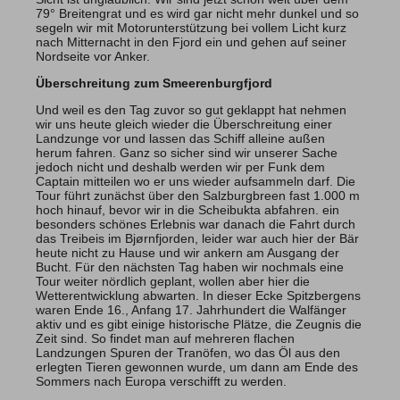
79° Breitengrat und es wird gar nicht mehr dunkel und so
segeln wir mit Motorunterstützung bei vollem Licht kurz
nach Mitternacht in den Fjord ein und gehen auf seiner
Nordseite vor Anker.
Überschreitung zum Smeerenburgfjord
Und weil es den Tag zuvor so gut geklappt hat nehmen
wir uns heute gleich wieder die Überschreitung einer
Landzunge vor und lassen das Schiff alleine außen
herum fahren. Ganz so sicher sind wir unserer Sache
jedoch nicht und deshalb werden wir per Funk dem
Captain mitteilen wo er uns wieder aufsammeln darf. Die
Tour führt zunächst über den Salzburgbreen fast 1.000 m
hoch hinauf, bevor wir in die Scheibukta abfahren. ein
besonders schönes Erlebnis war danach die Fahrt durch
das Treibeis im Bjørnfjorden, leider war auch hier der Bär
heute nicht zu Hause und wir ankern am Ausgang der
Bucht. Für den nächsten Tag haben wir nochmals eine
Tour weiter nördlich geplant, wollen aber hier die
Wetterentwicklung abwarten. In dieser Ecke Spitzbergens
waren Ende 16., Anfang 17. Jahrhundert die Walfänger
aktiv und es gibt einige historische Plätze, die Zeugnis die
Zeit sind. So findet man auf mehreren flachen
Landzungen Spuren der Tranöfen, wo das Öl aus den
erlegten Tieren gewonnen wurde, um dann am Ende des
Sommers nach Europa verschifft zu werden.