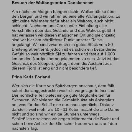
Besuch der Walfangstation Danskeneset
Am nächsten Morgen hängen dichte Wolkenbänke über
den Bergen und wir fahren au eine alte Walfangstation. Es
gibt keine Wal mehr dafür aber ein Walross, auch nicht
schlecht. Nachdem uns Chris unter Einhaltung aller
Vorschriften über das Gelände und das Walross geführt
hat verlassen wir diesen magischen Ort und gleichzeitig
sind wir hier am nördlichste Punkt unserer Reise
angelangt. Wir sind zwar noch ein gutes Stück vom 80.
Breitengrat entfernt, jedoch ist es schon ein besonderes
Gefühl so weit nördlich Ski zu fahren und fast auf 1.000
km an den Nordpol herangekommen zu sein. Jetzt ist das
Geschick des Skippers gefragt, denn die Ausfahrt aus
diesem Fjord ist eng und nicht besonders tief.
Prins Karls Forland
Wer sich die Karte von Spitzbergen anschaut, dem fällt
sofort die langgestreckte westlich vorgelagerte Insel auf.
Der nördliche Teil bietet einige gute Möglichkeiten für
Skitouren. Wir visieren die Grimaldibukta als Ankerplatz
an, was für das Schiff eine durchaus sportliche Distanz
darstellt, weil mehr als 10 - 11 Koten macht die alte Dame
nicht und so sind wir einige Stunden unterwegs.
Schließlich erreichen wir gegen Mitternacht die Bucht und
schon beim Anblick der Gletscher freuen wir uns auf den
nächsten Tag.