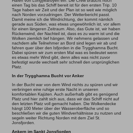
Hafen von Longyearbyen ein. Die Crew braucht noch
einen Tag bis das Schiff bereit ist für den ersten Trip. 10
Tage haben wir Zeit und der Plan ist so weit wie möglich
nach Norden vorzudringen. Der Wetterbericht passt.
Damit meine ich die Windrichtung, der kommt nämlich
gerade aus Süden, was etwas ungewöhnlich ist, vor allem
für einen längeren Zeitraum. Also, das Gute ist, wir haben
Rückenwind, der Nachteil ist, dass es zu warm ist und die
Wolken ziemlich tief hängen. Wir nehmens gelassen und
nachdem alle Teilnehmer an Bord sind legen wir ab und
fahren quer über den Isfjorden in die Trygghamna Bucht.
Dabei spüren wir zum ersten Mal was es bedeutet wenn
es etwas mehr Wind gibt, denn alles was nicht zuvor
befestigt wurde wechselt sehr schnell den ursprünglichen
Platz.
In der Trygghamna Bucht vor Anker
In der Bucht war von dem Wind nichts zu spüren und wir
verbringen eine ruhige erste Nacht in unseren
komfortablen Kajüten. Auch außerhalb gibt es genügend
Platz und hier zahlt sich aus, dass wir das Schiff nicht auf
den letzten Platz voll gemacht haben. Die Wolkendecke
hängt 100 Meter über der Wasseroberfläche und so
beschließen wir die guten Windverhältnisse zu nutzen und
segeln weiter Richtung Norden mit dem Ziel St.
Jonsfjorden.
Ankern im Sankt Jonsfjorden