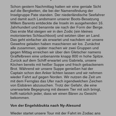
Schon gestern Nachmittag hatten wir eine geniale Sicht
auf die Bergketten, die bei der Namensfindung der
Inselgruppe Pate standen. Der niederländische Seefahrer
und damit auch Landsmann unserer Boots-Besatzung
Willem Barents entdeckte die Inseln im ausgehenden 16.
Jahrhundert und benannte sie nach der Form der Berge.
Das erste Mal steigen wir in den Zodic (ein kleines
motorisiertes Schlauchboot) und setzten über an Land.
Das geht einfacher als erwartet und nachdem wir unsere
Gewehre geladen haben maschieren wir los. Zunächst
alle zusammen, später machen wir zwei Gruppen und
gegen Mittag erreichen wir über den Gletscher namens
Graffelbreen eine unbenannte knapp 800 m hohe Spitze.
Zurück auf dem Schiff erwartet uns Gabriela, unsere
Köchen bereits mit heißer Suppe und frisch gebackenem
Brot. Während wir unsere Suppe genießen hat der
Captain schon den Anker lichten lassen und wir nehmen
wieder Fahrt auf gegen Norden. Wir nutzen die Zeit um
mit dem Fernglas das Ufer nach irgendwelchen Zeichen
von Eisbären abzusuchen. Trotz der Gefahr, die eine
unerwartete Begegnung mit diesem Tier mit sich bringt,
hofft natürlich jeder, dass wir einen Bären zu Gesicht
bekommen.
Von der Engelskbukta nach Ny-Alesund
Wieder startet unsere Tour mit der Fahrt im Zodiac ans