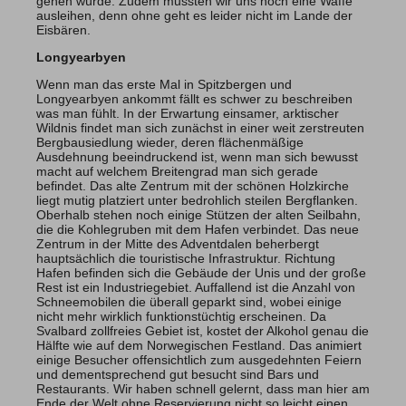
gehen würde. Zudem mussten wir uns noch eine Waffe
ausleihen, denn ohne geht es leider nicht im Lande der
Eisbären.
Allgäuer Gipfelwelten
Longyearbyen
Winter
Wenn man das erste Mal in Spitzbergen und
Sommer
Longyearbyen ankommt fällt es schwer zu beschreiben
was man fühlt. In der Erwartung einsamer, arktischer
Wildnis findet man sich zunächst in einer weit zerstreuten
Über uns
Bergbausiedlung wieder, deren flächenmäßige
Ausdehnung beeindruckend ist, wenn man sich bewusst
Team
macht auf welchem Breitengrad man sich gerade
Newsletter
befindet. Das alte Zentrum mit der schönen Holzkirche
Blog
liegt mutig platziert unter bedrohlich steilen Bergflanken.
Kontakt
Oberhalb stehen noch einige Stützen der alten Seilbahn,
die die Kohlegruben mit dem Hafen verbindet. Das neue
Partner & Freunde
Zentrum in der Mitte des Adventdalen beherbergt
hauptsächlich die touristische Infrastruktur. Richtung
Hafen befinden sich die Gebäude der Unis und der große
Rest ist ein Industriegebiet. Auffallend ist die Anzahl von
Tipps & Tricks
Schwierigkeits-Bewertung
Newsletter
Schneemobilen die überall geparkt sind, wobei einige
Kontakt
E-Mail
Tel.: 08326 385 63 33
nicht mehr wirklich funktionstüchtig erscheinen. Da
Svalbard zollfreies Gebiet ist, kostet der Alkohol genau die
Hälfte wie auf dem Norwegischen Festland. Das animiert
einige Besucher offensichtlich zum ausgedehnten Feiern
und dementsprechend gut besucht sind Bars und
Restaurants. Wir haben schnell gelernt, dass man hier am
Ende der Welt ohne Reservierung nicht so leicht einen