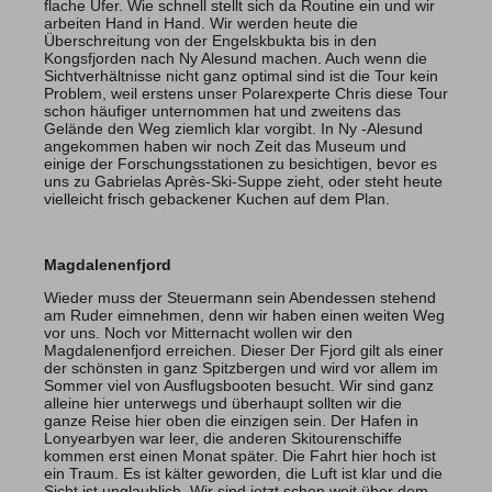
flache Ufer. Wie schnell stellt sich da Routine ein und wir
arbeiten Hand in Hand. Wir werden heute die
Überschreitung von der Engelskbukta bis in den
Kongsfjorden nach Ny Alesund machen. Auch wenn die
Sichtverhältnisse nicht ganz optimal sind ist die Tour kein
Problem, weil erstens unser Polarexperte Chris diese Tour
schon häufiger unternommen hat und zweitens das
Gelände den Weg ziemlich klar vorgibt. In Ny -Alesund
angekommen haben wir noch Zeit das Museum und
einige der Forschungsstationen zu besichtigen, bevor es
uns zu Gabrielas Après-Ski-Suppe zieht, oder steht heute
vielleicht frisch gebackener Kuchen auf dem Plan.
Magdalenenfjord
Wieder muss der Steuermann sein Abendessen stehend
am Ruder eimnehmen, denn wir haben einen weiten Weg
vor uns. Noch vor Mitternacht wollen wir den
Magdalenenfjord erreichen. Dieser Der Fjord gilt als einer
der schönsten in ganz Spitzbergen und wird vor allem im
Sommer viel von Ausflugsbooten besucht. Wir sind ganz
alleine hier unterwegs und überhaupt sollten wir die
ganze Reise hier oben die einzigen sein. Der Hafen in
Lonyearbyen war leer, die anderen Skitourenschiffe
kommen erst einen Monat später. Die Fahrt hier hoch ist
ein Traum. Es ist kälter geworden, die Luft ist klar und die
Sicht ist unglaublich. Wir sind jetzt schon weit über dem