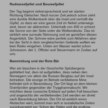
Rudmosefjellet und Boureefjellet
Der Tag beginnt vielversprechend und wir starten
Richtung Gletscher. Nach kurzer Zeit jedoch schon zieht
eine dunkle Wolkenbank über die Insel und verhüllt die
Gipfel, so dass wir eine ganze Zeit im Nebel unterwegs
sind, bevor wir abbrechen. Unterhalb von 400 m scheint
die Sonne von der Seite unter die Wolkendecke. Das ist
wirklich eine surreale Stimmung und wir genießen diesen
Augenblick. Der Schnee wäre perfekt zum Abfahren aber
bei der Sicht in dem vergletscherten Gelände wollten wir
kein Risiko eingehen. Unten am Wasser wartet schon
Johnesson, der 1. Offizier und Steuermann im Zodiac auf
uns.
Barentsburg und der Rote Bär
Wer ein bisschen in der Geschichte Spitzbergens
geblättert hat, dem ist aufgefallen, dass neben den
Norwegern vor allem die Russen Bergbau auf der Insel
betreiben. Die einzige im Betrieb verbliebene Mine
befindet sich in Barentsburg. Der Ort liegt an dem kleinen
Grønfjorden gegenüber der Trygghamnabucht. Wir
möchten diese russische Enklave auf jeden Fall besuchen
und angesichts der verbleibenden Zeit werden wir direkt
nach Barentsburg fahren. Der Ort ist wirklich einen
Abstecher wert, kommt man sich in sozialistische Zeiten
zurückversetzt vor. Schon der Hafen und die endlose