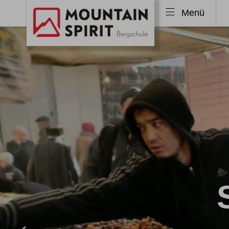
Menü
Skitouren
Freeri
Skitouren Alpen
Tiefs
Skitouren Allgäu
Freer
Skitouren Island
Freer
Skitouren Norwegen
Skitouren weltweit
Ski & Sail
Skitourenkurse
Lawinenkurse
Klettersteige
Wande