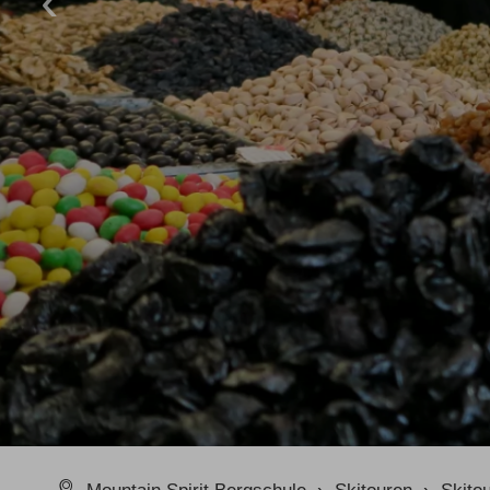
Klettersteig Tagestouren
Wande
Klettersteig Mehrtage
Wande
Klettersteigkurse
Tipps & Tricks
Schwierigkeits-Bewertung
Newslett