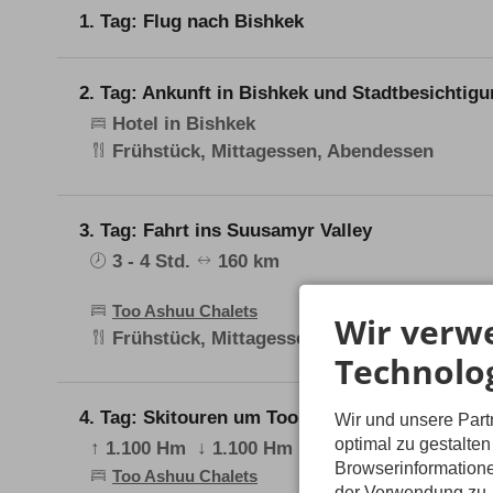
1. Tag: Flug nach Bishkek
Flug von Zürich über Istanbul nach Bishkek. An
2. Tag: Ankunft in Bishkek und Stadtbesichtig
Hotel in Bishkek
Frühstück, Mittagessen, Abendessen
Nach der Ankunft am Flughafen in Bishkek Empfa
Frühstück und Zeit zur Erholung.
3. Tag: Fahrt ins Suusamyr Valley
Danach steht ein geführter Stadtrundgang auf d
3 - 4 Std.
160 km
Monumentalbauten aus der Sowjetzeit zu sehen u
in das Leben der Hauptstadt.
Too Ashuu Chalets
Wir verw
Frühstück, Mittagessen, Abendessen
Der Tag endet mit einem Abendessen in einem der
Technolo
Nach dem Frühstück brechen wir in die Richtung 
der Hauptstadt Bishkek, aber der Höhenunterschie
4. Tag: Skitouren um Too Ashuu / Suusamyr
Wir und unsere Par
Bishkek liegt auf 800 m, über den knapp 3.600 m
Bedingungen gut bis anspruchsvoll befahrbar. D
optimal zu gestalte
↑ 1.100 Hm
↓ 1.100 Hm
5 Std.
auf der Strasse hoch zum Töö Aschupass, 3.586. 
Browserinformatione
Too Ashuu Chalets
Grenze hinausragen. Nach dem wir den Übernacht
der Verwendung zu. 