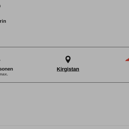
n
rin
rsonen
Kirgistan
max.