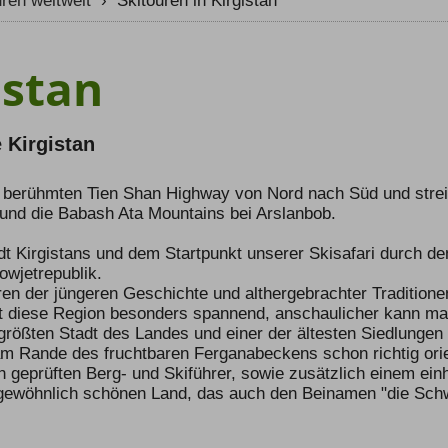
uren weltweit
›
Skitouren in Kirgistan
istan
 Kirgistan
 berühmten Tien Shan Highway von Nord nach Süd und strei
und die Babash Ata Mountains bei Arslanbob.
dt Kirgistans und dem Startpunkt unserer Skisafari durch d
owjetrepublik.
n der jüngeren Geschichte und althergebrachter Traditionen
diese Region besonders spannend, anschaulicher kann man
größten Stadt des Landes und einer der ältesten Siedlunge
 am Rande des fruchtbaren Ferganabeckens schon richtig orie
ch geprüften Berg- und Skiführer, sowie zusätzlich einem ein
gewöhnlich schönen Land, das auch den Beinamen "die Schwe