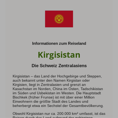
Hochtouren Alpen
Hochtouren 2+
Hochtouren 1:1
Hochtourenkurse
Hike & Fly
Informationen zum Reiseland
Klettern
Kirgisistan
Kletterreisen
Kletterkurse
Die Schweiz Zentralasiens
Klettersteige
Kirgisistan – das Land der Hochgebirge und Steppen,
auch bekannt unter den Namen Kirgistan oder
Klettersteig Tagestouren
Kirgisien, liegt in Zentralasien und grenzt an
Klettersteig Mehrtage
Kasachstan im Norden, China im Osten, Tadschikistan
Klettersteigkurse
im Süden und Usbekistan im Westen. Die Hauptstadt
Bischkek (früher Frunse) ist mit über einer Million
Einwohnern die größte Stadt des Landes und
Wandern
beherbergt etwa ein Sechstel der Gesamtbevölkerung.
Wandern Weltweit
Obwohl Kirgisistan nur ca. 200.000 km² umfasst, ist das
Wandern Selfguided
Reisen durch das Land aufgrund der gebirgigen