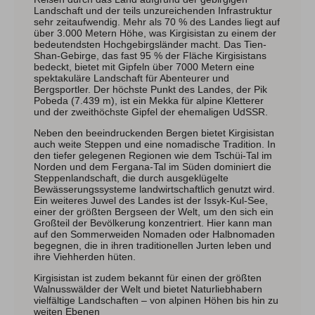
Landschaft und der teils unzureichenden Infrastruktur
sehr zeitaufwendig. Mehr als 70 % des Landes liegt auf
über 3.000 Metern Höhe, was Kirgisistan zu einem der
Allgäuer Gipfelwelten
bedeutendsten Hochgebirgsländer macht. Das Tien-
Shan-Gebirge, das fast 95 % der Fläche Kirgisistans
Winter
bedeckt, bietet mit Gipfeln über 7000 Metern eine
Sommer
spektakuläre Landschaft für Abenteurer und
Bergsportler. Der höchste Punkt des Landes, der Pik
Pobeda (7.439 m), ist ein Mekka für alpine Kletterer
Über uns
und der zweithöchste Gipfel der ehemaligen UdSSR.
Team
Neben den beeindruckenden Bergen bietet Kirgisistan
Newsletter
auch weite Steppen und eine nomadische Tradition. In
Blog
den tiefer gelegenen Regionen wie dem Tschüi-Tal im
Kontakt
Norden und dem Fergana-Tal im Süden dominiert die
Steppenlandschaft, die durch ausgeklügelte
Partner & Freunde
Bewässerungssysteme landwirtschaftlich genutzt wird.
Ein weiteres Juwel des Landes ist der Issyk-Kul-See,
einer der größten Bergseen der Welt, um den sich ein
Großteil der Bevölkerung konzentriert. Hier kann man
Tipps & Tricks
Schwierigkeits-Bewertung
Newsletter
auf den Sommerweiden Nomaden oder Halbnomaden
Kontakt
E-Mail
Tel.: 08326 385 63 33
begegnen, die in ihren traditionellen Jurten leben und
ihre Viehherden hüten.
Kirgisistan ist zudem bekannt für einen der größten
Walnusswälder der Welt und bietet Naturliebhabern
vielfältige Landschaften – von alpinen Höhen bis hin zu
weiten Ebenen