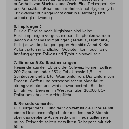
außerhalb von Bischkek und Osch. Eine Reiseapotheke
und Vorsichtsmaßnahmen im Hinblick auf Hygiene (z.B.
Trinkwasser nur abgekocht oder in Flaschen) sind
unbedingt notwendig.
6. Impfungen:
Für die Einreise nach Kirgisistan sind keine
Pflichtimpfungen vorgeschrieben. Empfohlen werden
jedoch die Standardimpfungen (Tetanus, Diphtherie,
Polio) sowie Impfungen gegen Hepatitis A und B. Bei
Aufenthalten in ländlichen Gebieten kann auch eine
Impfung gegen Tollwut und Typhus sinnvoll sein.
7. Einreise & Zollbestimmungen:
Reisende aus der EU und der Schweiz können zollfrei
200 Zigaretten oder 250 g Tabak sowie 1,5 Liter
Spirituosen und 2 Liter Wein einführen. Die Einfuhr von
Drogen, Waffen und pornografischem Material ist
streng verboten und wird schwer bestraft. Bei der
Einfuhr von Devisen im Wert von über 10.000 US-
Dollar besteht eine Meldepflicht.
8. Reisedokumente:
Für Bürger der EU und der Schweiz ist die Einreise mit
einem Reisepass möglich, der mindestens 3 Monate
über das geplante Ausreisedatum hinaus gültig sein
muss. Reisende sollten stets ihren Reisepass mit sich
führen.