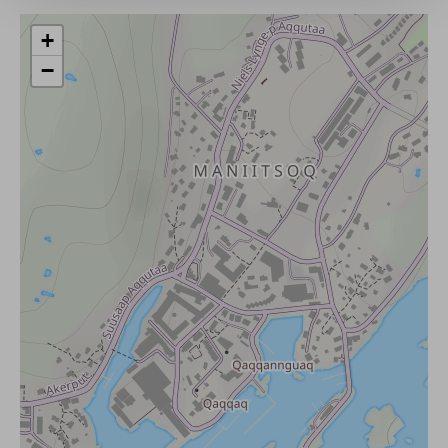
+
AGB
−
3. Absagefristen bei nicht Erreichen der Mindestteilne
4. Gruppengröße
5. Geplanter Guide
6. Reisepreis / Zahlungsmodalitäten