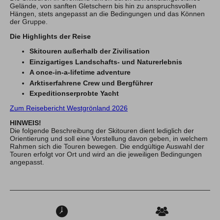
Gelände, von sanften Gletschern bis hin zu anspruchsvollen
Hängen, stets angepasst an die Bedingungen und das Können
der Gruppe.
Allgäuer Gipfelwelten
Die Highlights der Reise
Winter
Sommer
Skitouren außerhalb der Zivilisation
Einzigartiges Landschafts- und Naturerlebnis
A once-in-a-lifetime adventure
Über uns
Arktiserfahrene Crew und Bergführer
Team
Expeditionserprobte Yacht
Newsletter
Blog
Zum Reisebericht Westgrönland 2026
Kontakt
HINWEIS!
Partner & Freunde
Die folgende Beschreibung der Skitouren dient lediglich der
Orientierung und soll eine Vorstellung davon geben, in welchem
Rahmen sich die Touren bewegen. Die endgültige Auswahl der
Touren erfolgt vor Ort und wird an die jeweiligen Bedingungen
Tipps & Tricks
Schwierigkeits-Bewertung
Newsletter
angepasst.
Kontakt
E-Mail
Tel.: 08326 385 63 33