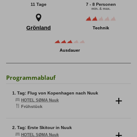
11 Tage
7 - 8 Personen
min. & max.
Grönland
Technik
Ausdauer
Programmablauf
1. Tag: Flug von Kopenhagen nach Nuuk
HOTEL SØMA Nuuk
Frühstück
Individuelle Anreise nach Kopenhagen. Treffpunkt am
Flughafen, oder am Abend zuvor im Hotel, und direkter
Weiterflug in der Gruppe nach Nuuk, der Hauptstadt
2. Tag: Erste Skitour in Nuuk
Grönlands. Am Nachmittag ist Zeit für einen kleinen
HOTEL SØMA Nuuk
Stadtrundgang, bei dem wir den Kolonialhafen mit