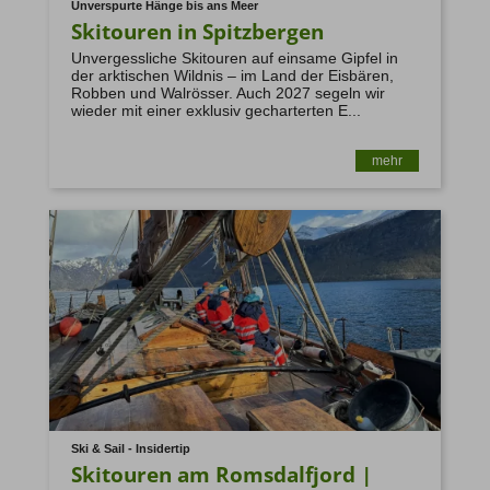
Unverspurte Hänge bis ans Meer
Skitouren in Spitzbergen
13. Restrisiko
Unvergessliche Skitouren auf einsame Gipfel in
der arktischen Wildnis – im Land der Eisbären,
Robben und Walrösser. Auch 2027 segeln wir
wieder mit einer exklusiv gecharterten E...
mehr
14. Reiseveranstalter
info@mountain-spirit.de
15. Das Recht auf Widerspruch (Art. 21 DSGVO)
https://www.bfdi.bund.de/DE/Buerger/Inhalte/Allgemein/Bet
Ski & Sail - Insidertip
Skitouren am Romsdalfjord |