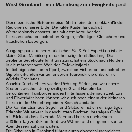
West Grönland - von Maniitsoq zum Ewigkeitsfjord
Hochtouren Alpen
Hochtouren 2+
Diese exotische Skitourenreise führt in eine der spektakulärsten
Hochtouren 1:1
Regionen unserer Erde. Die wilde Küstenlandschaft
Hochtourenkurse
Westgrönlands erwartet uns mit atemberaubenden
Hike & Fly
Fjordlandschaften, schroffen Bergen, mächtigen Gletschern und
haushohen Eisbergen.
Klettern
Ausgangspunkt unserer arktischen Ski & Sail Expedition ist die
kleine Stadt Maniitsoq, eine ehemalige Inuit-Siedlung. Die
geplante Segelroute führt uns zunächst ein Stück nach Norden
Kletterreisen
in die märchenhafte Welt des Ewigkeitsfjords.
Kletterkurse
Im tief eigeschnittenen Fjord, zwischen Eisbergen und schroffen
Gipfeln erkunden wir auf unseren Tourenski die unberührte
Wildnis Grönlands.
Klettersteige
Anschließend geht es wieder Richtung Süden, wo wir unsere
Spuren zwischen den gewaltigen Granit Nadeln des
Klettersteig Tagestouren
berüchtigten Hamborgerlandes hinterlassen. Je nach Zeit, Lust
Klettersteig Mehrtage
und Eisverhältnissen können wir auch noch einem der kleineren
Klettersteigkurse
Fjorde in der Umgebung einen Besuch abstatten.
Die Kombination aus Segeln und Skitouren ist ein einzigartiges
Erlebnis: Wir ankern in geschützten Buchten, besteigen Gipfel
Wandern
mit Blick auf das glitzernde Meer und kehren nach einem
erfüllten Tag zurück an Bord, wo Wärme und ein gemeinsames
Wandern Weltweit
Abendessen auf uns warten.
Die Skitouren in Grönland führen durch abwechslungsreiches
Wandern Selfguided