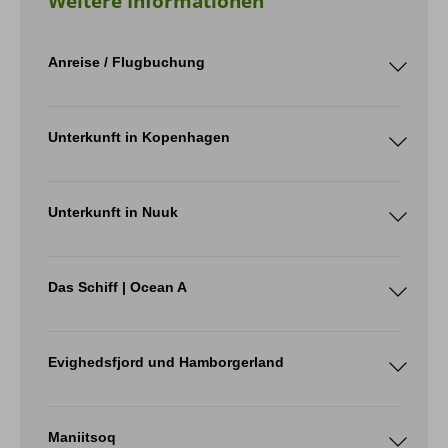
Weitere Informationen
Anreise / Flugbuchung
Unterkunft in Kopenhagen
Clarion Hotel Kopenhagen Airport
Unterkunft in Nuuk
Hotel Seamen's Home
Das Schiff | Ocean A
Evighedsfjord und Hamborgerland
„Ewigkeitsfjord“
Maniitsoq