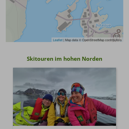
7. Versicherungen
Reiserücktrit
Auslandskranken
Leaflet
| Map data © OpenStreetMap contributors
Weitere Hinweise zum Thema
8. Visa-, Pass- und Einreisebestimmungen
Skitouren im hohen Norden
9. Tourismusabgaben
10. Mobilitätshinweis
11. Sprache
12. Reiserücktritt