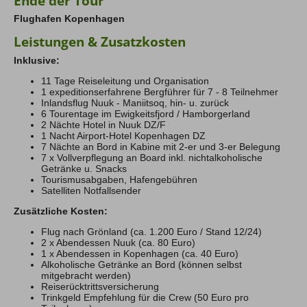
Ende der Tour
Flughafen Kopenhagen
Leistungen & Zusatzkosten
Inklusive:
11 Tage Reiseleitung und Organisation
1 expeditionserfahrene Bergführer für 7 - 8 Teilnehmer
Inlandsflug Nuuk - Maniitsoq, hin- u. zurück
6 Tourentage im Ewigkeitsfjord / Hamborgerland
2 Nächte Hotel in Nuuk DZ/F
1 Nacht Airport-Hotel Kopenhagen DZ
7 Nächte an Bord in Kabine mit 2-er und 3-er Belegung
7 x Vollverpflegung an Board inkl. nichtalkoholische
Getränke u. Snacks
Tourismusabgaben, Hafengebühren
Satelliten Notfallsender
Zusätzliche Kosten:
Flug nach Grönland (ca. 1.200 Euro / Stand 12/24)
2 x Abendessen Nuuk (ca. 80 Euro)
1 x Abendessen in Kopenhagen (ca. 40 Euro)
Alkoholische Getränke an Bord (können selbst
mitgebracht werden)
Reiserücktrittsversicherung
Trinkgeld Empfehlung für die Crew (50 Euro pro