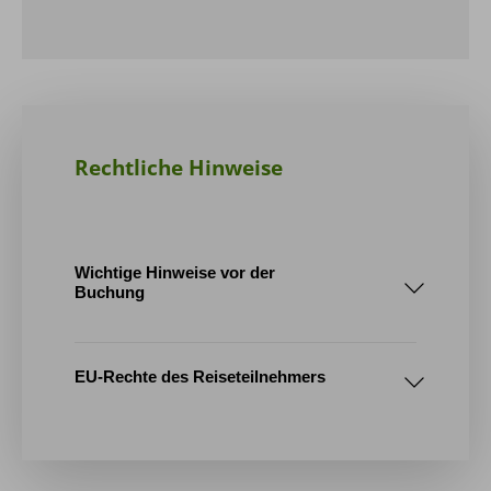
Zimmerkategorie:
Zimmerkategorie:
Webseite Hotel
Webseite Hotel
Kangerlussuatsiaq
Rechtliche Hinweise
„Hamborgerland“
Weitere Infos
Wichtige Hinweise vor der
Buchung
1. Tourenablauf / Reiseroute
EU-Rechte des Reiseteilnehmers
2. Mindestteilnehmerzahl