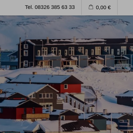
Tel. 08326 385 63 33
0,00 €
emagazin
Blog
Länderinformation
Klettern
Kletterreisen
Kletterkurse
Über uns