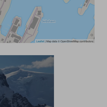
Leaflet
| Map data © OpenStreetMap contributors