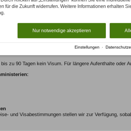
gen für die Zukunft widerrufen. Weitere Informationen erhalten Si
ng.
 jedoch kein Teil des Schengen-Raums. Für EU-Bürger gelte
 Liter Spirituosen eingeführt werden.
Nur notwendige akzeptieren
All
t ein gültiger Reisepass erforderlich. Der Reisepass muss
 den Reisepass zur Beförderung.
Einstellungen
·
Datenschutze
 bis zu 90 Tagen kein Visum. Für längere Aufenthalte oder A
ministerien:
ten
reise- und Visabestimmungen stellen wir zur Verfügung, sobal