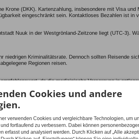
che Krone (DKK). Kartenzahlung, insbesondere mit Visa und M
gbarkeit eingeschränkt sein. Kontaktloses Bezahlen ist in vi
ptstadt Nuuk in der Westgrönland-Zeitzone liegt (UTC-3). 
ehr niedrigen Kriminalitätsrate. Dennoch sollten Reisende 
n abgelegene Regionen reisen.
empfehlenswert, da die medizinische Versorgung in entlegen
n sich mit der Europäischen Krankenversicherungskarte (EH
enden Cookies und andere
gien.
 ist gut, in abgelegenen Gebieten jedoch sehr eingeschränkt
h.
tner verwenden Cookies und vergleichbare Technologien, um u
n und fortlaufend zu verbessern. Dabei können personenbezog
n erfasst und analysiert werden. Durch Klicken auf „Alle akzep
ellen Impfungen erforderlich. Die Standardimpfungen (wie Tet
Durch Klicken auf „Einstellungen“ können Sie eine individuelle