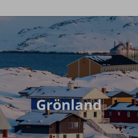
Reis
de & Tiefschnee
Hochtouren Alpen
chneekurse
Hochtouren 2+
ide & Backcountry
Hochtouren 1:1
ide Reisen
Hochtourenkurse
Hike & Fly
Grönland
rn
Allgäuer Gipfelwelten