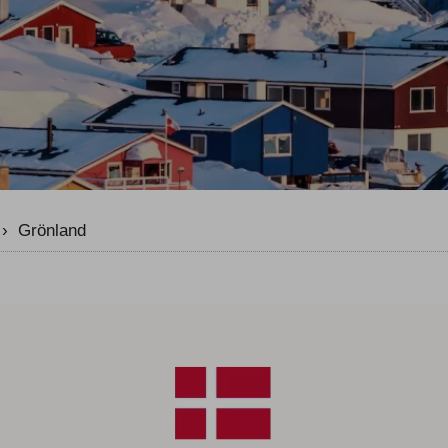
rn Weltweit
Winter
rn Selfguided
Sommer
er
›
Grönland