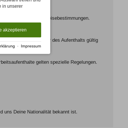
e in unserer
n dennoch ähnliche Einreisebestimmungen.
e akzeptieren
 für die gesamte Dauer des Aufenthalts gültig
rklärung
·
Impressum
rbeitsaufenthalte gelten spezielle Regelungen.
d uns Deine Nationalität bekannt ist.