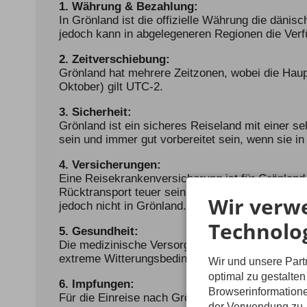
1. Währung & Bezahlung:
In Grönland ist die offizielle Währung die dänis
jedoch kann in abgelegeneren Regionen die Verfü
2. Zeitverschiebung:
Grönland hat mehrere Zeitzonen, wobei die Hau
Oktober) gilt UTC-2.
3. Sicherheit:
Grönland ist ein sicheres Reiseland mit einer s
sein und immer gut vorbereitet sein, wenn sie i
4. Versicherungen:
Eine Reisekrankenversicherung ist für Grönland 
Rücktransport teuer sein kann. EU-Bürger könne
Wir verw
jedoch nicht in Grönland.
Technolo
5. Gesundheit:
Die medizinische Versorgung in größeren Städten
extreme Witterungsbedingungen sind unerlässlic
Wir und unsere Par
optimal zu gestalte
6. Impfungen:
Browserinformatione
Für die Einreise nach Grönland sind keine spezi
der Verwendung zu. 