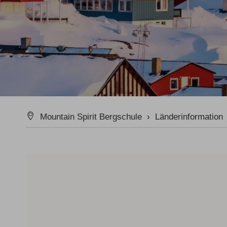
Klettersteig Tagestouren
Wande
Klettersteig Mehrtage
Wande
Klettersteigkurse
Tipps & Tricks
Schwierigkeits-Bewertung
Newslett
Mountain Spirit Bergschule
›
Länderinformation