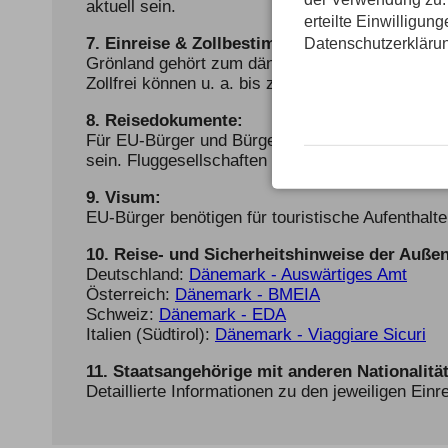
aktuell sein.
erteilte Einwilligun
7. Einreise & Zollbestimmungen:
Datenschutzerkläru
Grönland gehört zum dänischen Königreich, ist
Zollfrei können u. a. bis zu 200 Zigaretten und 1
8. Reisedokumente:
Für EU-Bürger und Bürger des Schengen-Raums is
sein. Fluggesellschaften verlangen in der Regel
9. Visum:
EU-Bürger benötigen für touristische Aufenthalte
10. Reise- und Sicherheitshinweise der Außen
Deutschland:
Dänemark - Auswärtiges Amt
Österreich:
Dänemark - BMEIA
Schweiz:
Dänemark - EDA
Italien (Südtirol):
Dänemark - Viaggiare Sicuri
11. Staatsangehörige mit anderen Nationalitä
Detaillierte Informationen zu den jeweiligen Ein