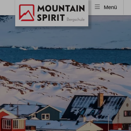
Menü
Skitouren
Freeri
Skitouren Alpen
Tiefs
Skitouren Allgäu
Freer
Skitouren Island
Freer
Skitouren Norwegen
Skitouren weltweit
Ski & Sail
Skitourenkurse
Lawinenkurse
Klettersteige
Wande