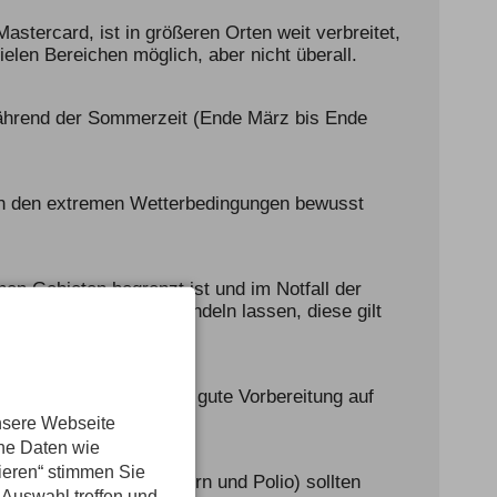
astercard, ist in größeren Orten weit verbreitet,
elen Bereichen möglich, aber nicht überall.
Während der Sommerzeit (Ende März bis Ende
sich den extremen Wetterbedingungen bewusst
en Gebieten begrenzt ist und im Notfall der
IC) in Dänemark behandeln lassen, diese gilt
. Notfallpläne und eine gute Vorbereitung auf
nsere Webseite
ene Daten wie
tieren“ stimmen Sie
anus, Diphtherie, Masern und Polio) sollten
 Auswahl treffen und