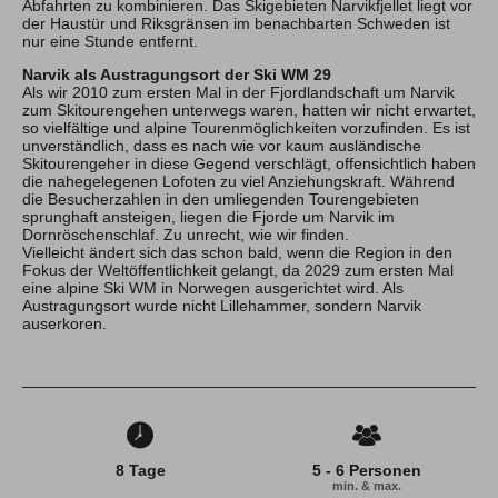
Abfahrten zu kombinieren. Das Skigebieten Narvikfjellet liegt vor
der Haustür und Riksgränsen im benachbarten Schweden ist
nur eine Stunde entfernt.
Allgäuer Gipfelwelten
Narvik als Austragungsort der Ski WM 29
Winter
Als wir 2010 zum ersten Mal in der Fjordlandschaft um Narvik
Sommer
zum Skitourengehen unterwegs waren, hatten wir nicht erwartet,
so vielfältige und alpine Tourenmöglichkeiten vorzufinden. Es ist
unverständlich, dass es nach wie vor kaum ausländische
Skitourengeher in diese Gegend verschlägt, offensichtlich haben
Über uns
die nahegelegenen Lofoten zu viel Anziehungskraft. Während
die Besucherzahlen in den umliegenden Tourengebieten
Team
sprunghaft ansteigen, liegen die Fjorde um Narvik im
Newsletter
Dornröschenschlaf. Zu unrecht, wie wir finden.
Blog
Vielleicht ändert sich das schon bald, wenn die Region in den
Kontakt
Fokus der Weltöffentlichkeit gelangt, da 2029 zum ersten Mal
Partner & Freunde
eine alpine Ski WM in Norwegen ausgerichtet wird. Als
Austragungsort wurde nicht Lillehammer, sondern Narvik
auserkoren.
Tipps & Tricks
Schwierigkeits-Bewertung
Newsletter
Kontakt
E-Mail
Tel.: 08326 385 63 33
8 Tage
5 - 6 Personen
min. & max.