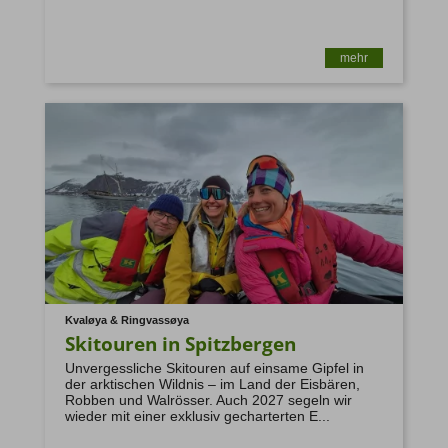
mehr
Kvaløya & Ringvassøya
Skitouren in Spitzbergen
Unvergessliche Skitouren auf einsame Gipfel in
der arktischen Wildnis – im Land der Eisbären,
Robben und Walrösser. Auch 2027 segeln wir
ruv@ruv.de
wieder mit einer exklusiv gecharterten E...