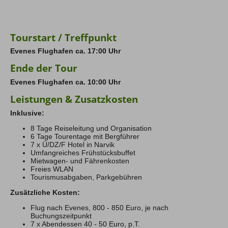
Couloir gut einsehen lässt.
Frühes Frühstück, anschließend Transfer zum
Wahrscheinlich eine der besten Skitouren in Norwegen
Flughafen Evenes und individuelle Heimreise.
überhaupt.
Tourstart / Treffpunkt
Evenes Flughafen ca. 17:00 Uhr
Ende der Tour
Evenes Flughafen ca. 10:00 Uhr
Leistungen & Zusatzkosten
Inklusive:
8 Tage Reiseleitung und Organisation
6 Tage Tourentage mit Bergführer
7 x Ü/DZ/F Hotel in Narvik
Umfangreiches Frühstücksbuffet
Mietwagen- und Fährenkosten
Freies WLAN
Tourismusabgaben, Parkgebühren
Zusätzliche Kosten:
Flug nach Evenes, 800 - 850 Euro, je nach
Buchungszeitpunkt
7 x Abendessen 40 - 50 Euro, p.T.