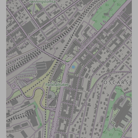
3. Absagefristen bei nicht Erreichen der Mindestteilne
4. Gruppengröße
5. Geplanter Guide
Gegenwart
6. Reisepreis / Zahlungsmodalitäten
7. Versicherungen
Reiserücktrit