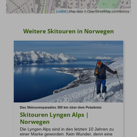
Auslandskranken
Leaflet
| Map data © OpenStreetMap contributors
Weitere Hinweise zum Thema
8. Visa-, Pass- und Einreisebestimmungen
Weitere Skitouren in Norwegen
9. Tourismusabgaben
10. Mobilitätshinweis
11. Sprache
12. Reiserücktritt
Das Skitourenparadies 300 km über dem Polarkreis
Skitouren Lyngen Alps |
13. Restrisiko
Norwegen
Die Lyngen Alps sind in den letzten 10 Jahren zu
einer Marke geworden. Kein Wunder, denn eine