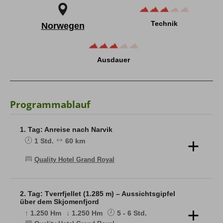
Technik
Norwegen
Ausdauer
Programmablauf
1. Tag: Anreise nach Narvik
1 Std.
60 km
Quality Hotel Grand Royal
Ankunft am Flughafen Evenes (Harstad/Narvik),
gemeinsamer Transfer (ca. 1h) nach Narvik. Bezug
der Zimmer im zentral gelegenen Quality Hotel Grand
2. Tag: Tverrfjellet (1.285 m) – Aussichtsgipfel
Royal. Materialcheck und gemeinsames Abendessen.
über dem Skjomenfjord
↑ 1.250 Hm
↓ 1.250 Hm
5 - 6 Std.