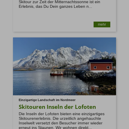
Skitour zur Zeit der Mitternachtssonne ist ein
Erlebnis, das Du Dein ganzes Leben n...
14. Reiseveranstalter
mehr
info@mountain-spirit.de
15. Das Recht auf Widerspruch (Art. 21 DSGVO)
https://www.bfdi.bund.de/DE/Buerger/Inhalte/Allgemein/Bet
Einzigartige Landschaft im Nordmeer
Skitouren Inseln der Lofoten
Die Inseln der Lofoten bieten eine einzigartiges
Skitourenerlebnis. Die urzeitlich angehauchte
Inselwelt versetzt den Besucher immer wieder
erneut ins Staunen. Wir wohnen direkt...