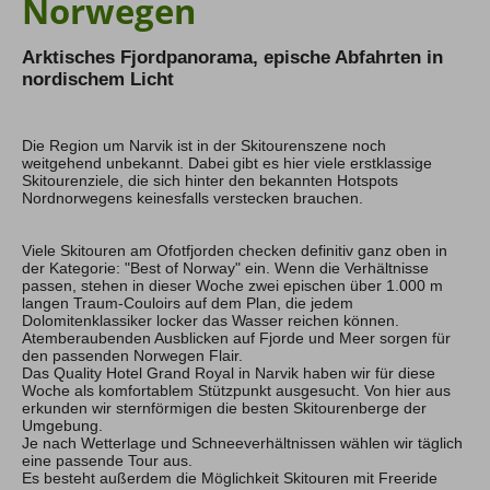
Norwegen
Hochtouren Alpen
Arktisches Fjordpanorama, epische Abfahrten in
Hochtouren 2+
nordischem Licht
Hochtouren 1:1
Hochtourenkurse
Hike & Fly
Die Region um Narvik ist in der Skitourenszene noch
weitgehend unbekannt. Dabei gibt es hier viele erstklassige
Skitourenziele, die sich hinter den bekannten Hotspots
Klettern
Nordnorwegens keinesfalls verstecken brauchen.
Kletterreisen
Kletterkurse
Viele Skitouren am Ofotfjorden checken definitiv ganz oben in
der Kategorie: "Best of Norway" ein. Wenn die Verhältnisse
passen, stehen in dieser Woche zwei epischen über 1.000 m
Klettersteige
langen Traum-Couloirs auf dem Plan, die jedem
Dolomitenklassiker locker das Wasser reichen können.
Klettersteig Tagestouren
Atemberaubenden Ausblicken auf Fjorde und Meer sorgen für
Klettersteig Mehrtage
den passenden Norwegen Flair.
Das Quality Hotel Grand Royal in Narvik haben wir für diese
Klettersteigkurse
Woche als komfortablem Stützpunkt ausgesucht. Von hier aus
erkunden wir sternförmigen die besten Skitourenberge der
Umgebung.
Wandern
Je nach Wetterlage und Schneeverhältnissen wählen wir täglich
eine passende Tour aus.
Wandern Weltweit
Es besteht außerdem die Möglichkeit Skitouren mit Freeride
Wandern Selfguided