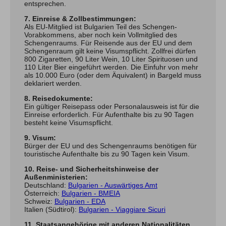
entsprechen.
7. Einreise & Zollbestimmungen:
Als EU-Mitglied ist Bulgarien Teil des Schengen-
Vorabkommens, aber noch kein Vollmitglied des
Schengenraums. Für Reisende aus der EU und dem
Schengenraum gilt keine Visumspflicht. Zollfrei dürfen
800 Zigaretten, 90 Liter Wein, 10 Liter Spirituosen und
110 Liter Bier eingeführt werden. Die Einfuhr von mehr
als 10.000 Euro (oder dem Äquivalent) in Bargeld muss
deklariert werden.
8. Reisedokumente:
Ein gültiger Reisepass oder Personalausweis ist für die
Einreise erforderlich. Für Aufenthalte bis zu 90 Tagen
besteht keine Visumspflicht.
9. Visum:
Bürger der EU und des Schengenraums benötigen für
touristische Aufenthalte bis zu 90 Tagen kein Visum.
10. Reise- und Sicherheitshinweise der
Außenministerien:
Deutschland:
Bulgarien - Auswärtiges Amt
Österreich:
Bulgarien - BMEIA
Schweiz:
Bulgarien - EDA
Italien (Südtirol):
Bulgarien - Viaggiare Sicuri
11. Staatsangehörige mit anderen Nationalitäten