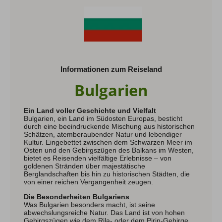
Hochtouren Alpen
Hochtouren 2+
Hochtouren 1:1
Hochtourenkurse
Hike & Fly
Informationen zum Reiseland
Bulgarien
Klettern
Kletterreisen
Kletterkurse
Ein Land voller Geschichte und Vielfalt
Bulgarien, ein Land im Südosten Europas, besticht
durch eine beeindruckende Mischung aus historischen
Schätzen, atemberaubender Natur und lebendiger
Klettersteige
Kultur. Eingebettet zwischen dem Schwarzen Meer im
Osten und den Gebirgszügen des Balkans im Westen,
Klettersteig Tagestouren
bietet es Reisenden vielfältige Erlebnisse – von
Klettersteig Mehrtage
goldenen Stränden über majestätische
Klettersteigkurse
Berglandschaften bis hin zu historischen Städten, die
von einer reichen Vergangenheit zeugen.
Wandern
Die Besonderheiten Bulgariens
Was Bulgarien besonders macht, ist seine
Wandern Weltweit
abwechslungsreiche Natur. Das Land ist von hohen
Wandern Selfguided
Gebirgszügen wie dem Rila- oder dem Pirin-Gebirge