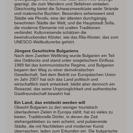
geprägt, die zum Wandern und Skifahren einladen.
Gleichzeitig bietet die Schwarzmeerküste weite Strände
und malerische Buchten. Besonders sehenswert sind
Allgäuer Gipfelwelten
Städte wie Plovdiv, eine der ältesten durchgängig
bewohnten Städte der Welt, und die Hauptstadt Sofia,
Winter
die moderne Elemente mit uralten Traditionen
Sommer
verbindet. Kulturreisende schätzen die
beeindruckenden Klöster, wie das Rila-Kloster, das zum
UNESCO-Weltkulturerbe gehört.
Über uns
Jüngere Geschichte Bulgariens
Team
Nach dem Zweiten Weltkrieg wurde Bulgarien ein Teil
Newsletter
des Ostblocks und stand unter sowjetischem Einfluss.
Blog
1989 fiel das kommunistische Regime, und Bulgarien
begann den Weg zu einer demokratischen
Kontakt
Gesellschaft. Seit dem Beitritt zur Europäischen Union
Partner & Freunde
im Jahr 2007 hat sich das Land politisch und
wirtschaftlich stark entwickelt, bleibt aber dennoch ein
Reiseziel, das seine Ursprünglichkeit und authentische
Gastfreundschaft bewahrt hat.
Tipps & Tricks
Schwierigkeits-Bewertung
Newsletter
Ein Land, das entdeckt werden will
Kontakt
E-Mail
Tel.: 08326 385 63 33
Obwohl Bulgarien zu den weniger touristisch
überlaufenen Zielen in Europa zählt, hat es vieles zu
bieten. Traditionelle Dörfer, in denen die Zeit
stehengeblieben zu sein scheint, und pulsierende
Städte, die mit Nachtleben und moderner Kunst
überraschen, laden zum Erkunden ein. Die bulgarische