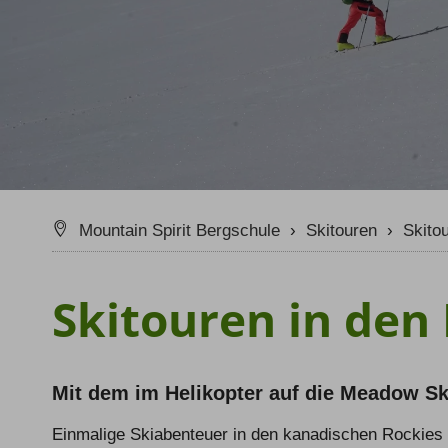
Klettersteig Tagestouren
Wande
Klettersteig Mehrtage
Wande
Klettersteigkurse
Tipps & Tricks
Schwierigkeits-Bewertung
Newslett
Mountain Spirit Bergschule
›
Skitouren
›
Skito
Skitouren in den
Mit dem im Helikopter auf die Meadow Sk
Einmalige Skiabenteuer in den kanadischen Rockies m