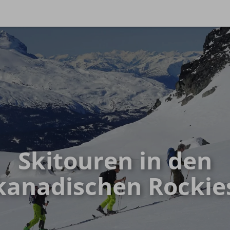
Reis
de & Tiefschnee
Hochtouren Alpen
chneekurse
Hochtouren 2+
ide & Backcountry
Hochtouren 1:1
ide Reisen
Hochtourenkurse
Hike & Fly
Skitouren in den
kanadischen Rockie
rn
Allgäuer Gipfelwelten