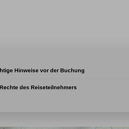
gebäude
tsversicherung
ERGO
htige Hinweise vor der Buchung
Rechte des Reiseteilnehmers
ourenablauf / Reiseroute
indestteilnehmerzahl