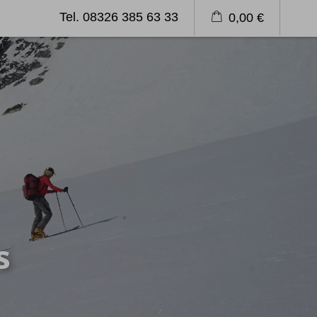
Tel. 08326 385 63 33
0,00 €
emagazin
Blog
Länderinformation
Klettern
Kletterreisen
Kletterkurse
s
Über uns