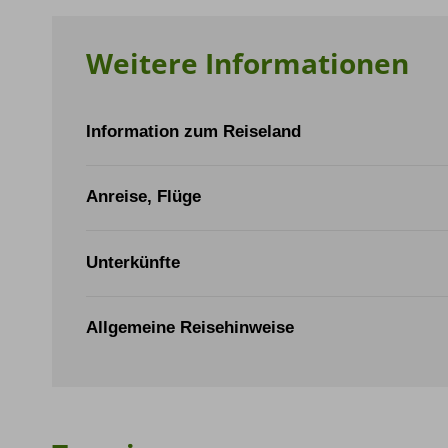
Weitere Informationen
Information zum Reiseland
Reisedokumente:
Anreise, Flüge
Landeswährung:
Unterkünfte
Meadow Lodge Golden Alpine Holidays
Bezahlung im Reiseland:
Allgemeine Reisehinweise
Max. Belegung der Lodge
14 Personen + GAH-Personal
Programmablauf
Telefon und Internet:
Höhe 2134m
Zeitverschiebung:
Gebäude