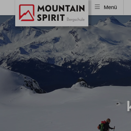
Menü
Skitouren
Freeri
Skitouren Alpen
Tiefs
Skitouren Allgäu
Freer
Skitouren Island
Freer
Skitouren Norwegen
Skitouren weltweit
Ski & Sail
Skitourenkurse
Lawinenkurse
Klettersteige
Wande