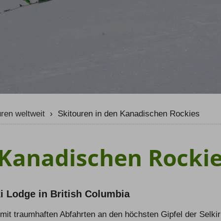
rn Weltweit
Winter
rn Selfguided
Sommer
er
uren weltweit
›
Skitouren in den Kanadischen Rockies
 Kanadischen Rocki
i Lodge in British Columbia
it traumhaften Abfahrten an den höchsten Gipfel der Selkir