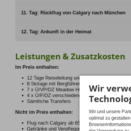
11. Tag: Rückflug von Calgary nach München
12. Tag: Ankunft in der Heimat
Leistungen & Zusatzkosten
Im Preis enthalten:
12 Tage Reiseleitung und Organisation
8 Skitage mit Bergführer
Wir verw
7 x Ü/VP/DZ Meadow Hut
Technolo
4 x Ü/F/DZ verschiedene Hotels, Golden, Lake 
Sämtliche Transfers
Wir und unsere Par
Nicht im Preis enthalten:
optimal zu gestalte
Flug nach Calgary ab 650,00 Euro
Browserinformatione
Getränke und Verpflegung außerhalb der Halbp
der Verwendung zu. 