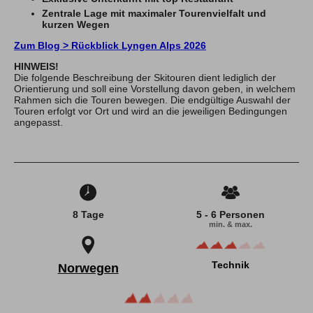
Zentrale Lage mit maximaler Tourenvielfalt und
kurzen Wegen
Allgäuer Gipfelwelten
Zum Blog > Rückblick Lyngen Alps 2026
Winter
HINWEIS!
Sommer
Die folgende Beschreibung der Skitouren dient lediglich der
Orientierung und soll eine Vorstellung davon geben, in welchem
Rahmen sich die Touren bewegen. Die endgültige Auswahl der
Über uns
Touren erfolgt vor Ort und wird an die jeweiligen Bedingungen
angepasst.
Team
Newsletter
Blog
Kontakt
Partner & Freunde
8 Tage
5 - 6 Personen
min. & max.
Tipps & Tricks
Schwierigkeits-Bewertung
Newsletter
Kontakt
E-Mail
Tel.: 08326 385 63 33
Technik
Norwegen