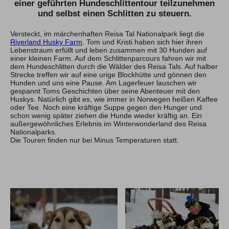
einer geführten Hundeschlittentour teilzunehmen
Reiserücktrit
und selbst einen Schlitten zu steuern.
Auslandskranken
Versteckt, im märchenhaften Reisa Tal Nationalpark liegt die
Riverland Husky Farm
. Tom und Kristi haben sich hier ihren
Weitere Hinweise zum Thema
Lebenstraum erfüllt und leben zusammen mit 30 Hunden auf
einer kleinen Farm. Auf dem Schlittenparcours fahren wir mit
8. Visa-, Pass- und Einreisebestimmungen
dem Hundeschlitten durch die Wälder des Reisa Tals. Auf halber
Strecke treffen wir auf eine urige Blockhütte und gönnen den
Hunden und uns eine Pause. Am Lagerfeuer lauschen wir
9. Tourismusabgaben
gespannt Toms Geschichten über seine Abenteuer mit den
Huskys. Natürlich gibt es, wie immer in Norwegen heißen Kaffee
oder Tee. Noch eine kräftige Suppe gegen den Hunger und
schon wenig später ziehen die Hunde wieder kräftig an. Ein
10. Mobilitätshinweis
außergewöhnliches Erlebnis im Winterwonderland des Reisa
Nationalparks.
Die Touren finden nur bei Minus Temperaturen statt.
11. Sprache
12. Reiserücktritt
13. Restrisiko