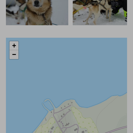
14. Reiseveranstalter
+
info@mountain-spirit.de
−
15. Das Recht auf Widerspruch (Art. 21 DSGVO)
https://www.bfdi.bund.de/DE/Buerger/Inhalte/Allgemein/Bet