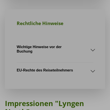
Nordlichtsaison – Ende Februar bis Mitte
März
Mehr Infos zu Tromsø
Rechtliche Hinweise
Wichtige Hinweise vor der
Buchung
1. Tourenablauf / Reiseroute
EU-Rechte des Reiseteilnehmers
Der Klassiker – Mitte März bis Mitte April
2. Mindestteilnehmerzahl
"Nordlicht"
Impressionen "Lyngen
27.02.2027
AGB