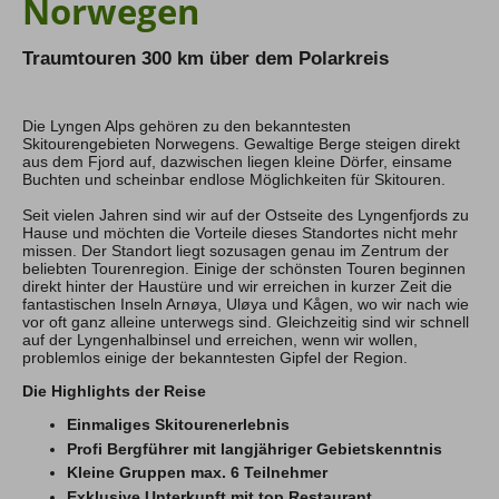
Norwegen
Hochtouren Alpen
Traumtouren 300 km über dem Polarkreis
Hochtouren 2+
Hochtouren 1:1
Hochtourenkurse
Die Lyngen Alps gehören zu den bekanntesten
Hike & Fly
Skitourengebieten Norwegens. Gewaltige Berge steigen direkt
aus dem Fjord auf, dazwischen liegen kleine Dörfer, einsame
Buchten und scheinbar endlose Möglichkeiten für Skitouren.
Klettern
Seit vielen Jahren sind wir auf der Ostseite des Lyngenfjords zu
Kletterreisen
Hause und möchten die Vorteile dieses Standortes nicht mehr
Kletterkurse
missen. Der Standort liegt sozusagen genau im Zentrum der
beliebten Tourenregion. Einige der schönsten Touren beginnen
direkt hinter der Haustüre und wir erreichen in kurzer Zeit die
fantastischen Inseln Arnøya, Uløya und Kågen, wo wir nach wie
Klettersteige
vor oft ganz alleine unterwegs sind. Gleichzeitig sind wir schnell
auf der Lyngenhalbinsel und erreichen, wenn wir wollen,
Klettersteig Tagestouren
problemlos einige der bekanntesten Gipfel der Region.
Klettersteig Mehrtage
Klettersteigkurse
Die Highlights der Reise
Einmaliges Skitourenerlebnis
Wandern
Profi Bergführer mit langjähriger Gebietskenntnis
Kleine Gruppen max. 6 Teilnehmer
Wandern Weltweit
Wandern Selfguided
Exklusive Unterkunft mit top Restaurant