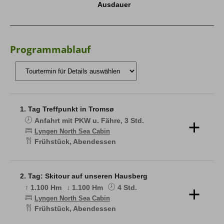
Ausdauer
Programmablauf
1. Tag Treffpunkt in Tromsø
Anfahrt mit PKW u. Fähre, 3 Std.
Lyngen North Sea Cabin
Frühstück, Abendessen
Treffpunkt der Reise ist Tromsø. Kaum aus dem
Flugzeug ausgestiegen, taucht man direkt in den
arktischen Winter der Polarregion ein. Am Gepäckband
2. Tag: Skitour auf unseren Hausberg
des Flughafens oder, falls die Anreise bereits früher
↑ 1.100 Hm
↓ 1.100 Hm
4 Std.
erfolgt ist, an einem vereinbarten Treffpunkt im Hotel
trifft die Gruppe mit dem Bergführer zusammen und
Lyngen North Sea Cabin
schon beginnt das Abenteuer.
Frühstück, Abendessen
Die Fahrt zu unserer Unterkunft führt entlang