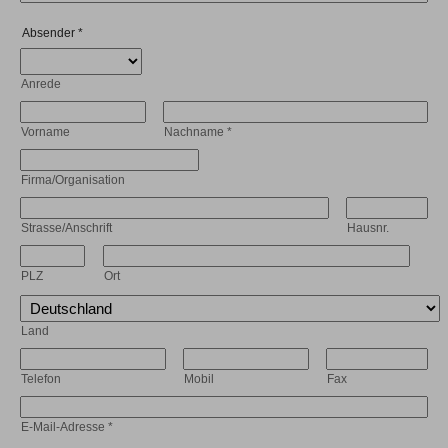
5. Geplanter Guide
Absender
*
6. Reisepreis / Zahlungsmodalitäten
Anrede
Vorname
Nachname
*
Firma/Organisation
Strasse/Anschrift
Hausnr.
7. Versicherungen
Reiserücktrit
PLZ
Ort
Auslandskranken
Land
Weitere Hinweise zum Thema
Telefon
Mobil
Fax
8. Visa-, Pass- und Einreisebestimmungen
E-Mail-Adresse
*
9. Tourismusabgaben