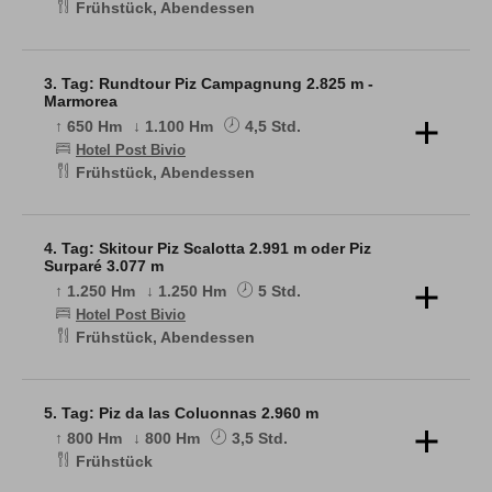
Frühstück, Abendessen
Der Piz Surgonda ist ein herrlicher Aussichtsberg und
verschafft uns einen guten Überblick über das
Tourengebiet. Es gibt verschiedene Aufstiegs- und
3. Tag: Rundtour Piz Campagnung 2.825 m -
Abfahrtsrouten, der Bergführer wählt je nach
Marmorea
Verhältnissen die beste Kombination aus.
↑ 650 Hm
↓ 1.100 Hm
4,5 Std.
Hotel Post Bivio
Frühstück, Abendessen
Eine tolle Tour erwartet uns an diesem Tag. Fahrt mit
dem Linienbus auf den Julierpass und kurze Abfahrt
ins Val d'Agnel, wir folgen wir dem Tal Richtung
4. Tag: Skitour Piz Scalotta 2.991 m oder Piz
Norden. Auf halber Strecke zur Fuorcla d'Agnel geht
Surparé 3.077 m
es links hoch zum Piz Campagnung. Jetzt erwartet uns
↑ 1.250 Hm
↓ 1.250 Hm
5 Std.
die lange Abfahrt hinunter durchs Val da Natons bis
Marmorera.
Hotel Post Bivio
Frühstück, Abendessen
Die heutige Tour beginnt direkt in Bivio und wir
orientieren uns in westliche Richtung. Je nach
Verhältnissen entscheiden wir uns für den einen oder
5. Tag: Piz da las Coluonnas 2.960 m
anderen Gipfel. Die Tour ist etwas länger heute, aber
↑ 800 Hm
↓ 800 Hm
3,5 Std.
dafür werden wir wieder mit einer herrlichen Abfahrt
Frühstück
belohnt.