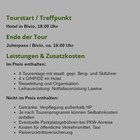
Direkt am Ospizio befindet sich der Einstieg zu dieser
interessanten Skitour. Der felsige und massive Gipfel
sieht auf den ersten Blick gar nicht wie ein Skiberg
Tourstart / Treffpunkt
aus. Das ändert sich jedoch schnell im Laufe des
Aufstiegs. In einer großen Schleife erreichen wir den
Hotel in Bivio, 18:00 Uhr
höchsten Punkt und genießen die traumhafte Aussicht
auf die hohen Gipfel der Bernina Gruppe. Bei der
Ende der Tour
Verabschiedung lassen wir uns noch die Bündner Torte
bei Sonja und Ramis im Ospizio schmecken und
Julierpass / Bivio, ca. 16:00 Uhr
bedanken uns für die ausgezeichnete Verpflegung und
den guten Service während der letzten Tage.
Leistungen & Zusatzkosten
Im Preis enthalten:
4 Tourentage mit staatl. gepr. Berg- und Skiführer
4 x Ü/HP/DZ im Hotel
Reiseleitung und Organisation
Leihausrüstung: Notfallausrüstung Lawine
Nicht im Preis enthalten:
Getränke, Verpflegung außerhalb HP
Je nach Tourenprogramm können Seilbahnkosten
anfallen
Eventuelle Parkplatzgebühren bei PKW-Anreise
Kosten für öffentliche Verkehrsmittel, Taxi
Reiserücktrittsversicherung