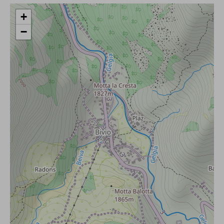
15. Das Recht auf Widerspruch (Art. 21 DSGVO)
+
−
https://www.bfdi.bund.de/DE/Buerger/Inhalte/Allgemein/Bet