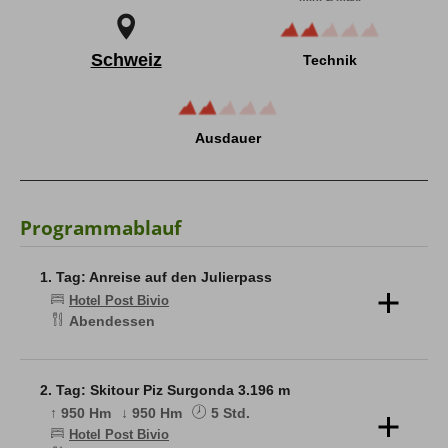
Allgäuer Gipfelwelten
Schweiz
Technik
Winter
Sommer
Ausdauer
Über uns
Team
Newsletter
Blog
Programmablauf
Kontakt
Partner & Freunde
1. Tag: Anreise auf den Julierpass
Hotel Post Bivio
Abendessen
Tipps & Tricks
Schwierigkeits-Bewertung
Newsletter
Kontakt
E-Mail
Tel.: 08326 385 63 33
Treffpunkt und gemeinsamens Abendessenim Hotel
Post in Bivio. Besprechung des Tourenprogramms.
2. Tag: Skitour Piz Surgonda 3.196 m
↑ 950 Hm
↓ 950 Hm
5 Std.
Hotel Post Bivio