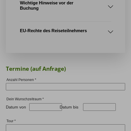
Wichtige Hinweise vor der
Buchung
1. Tourenablauf / Reiseroute
EU-Rechte des Reiseteilnehmers
2. Mindestteilnehmerzahl
Termine (auf Anfrage)
AGB
Anzahl Personen
*
3. Absagefristen bei nicht Erreichen der Mindestteilne
Dein Wunschzeitraum
*
Datum von
Datum bis
4. Gruppengröße
Tour
*