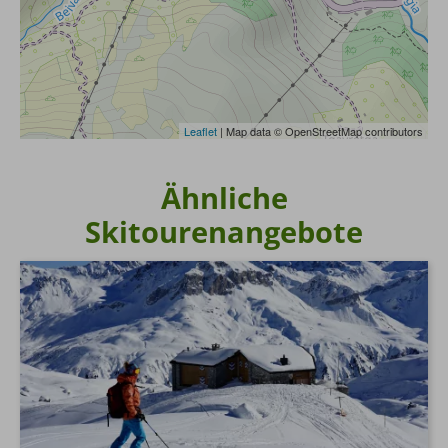
Leaflet
| Map data © OpenStreetMap contributors
Ähnliche
Skitourenangebote
ruv@ruv.de
www.umsetzung-richtlinie-eu2015-
2302.de