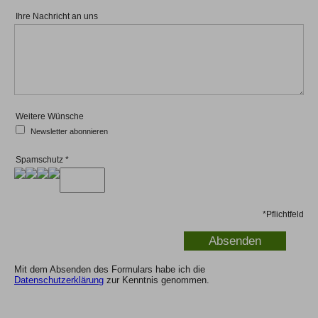
Ihre Nachricht an uns
10. Mobilitätshinweis
11. Sprache
Weitere Wünsche
Newsletter abonnieren
12. Reiserücktritt
Spamschutz
*
13. Restrisiko
*
Pflichtfeld
Mit dem Absenden des Formulars habe ich die
14. Reiseveranstalter
Datenschutzerklärung
zur Kenntnis genommen.
info@mountain-spirit.de