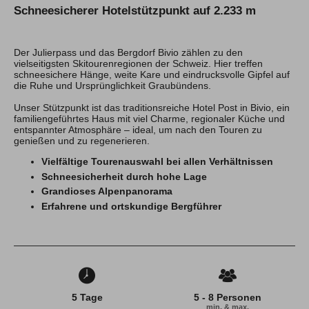
Schneesicherer Hotelstützpunkt auf 2.233 m
Hochtouren Alpen
Hochtouren 2+
Der Julierpass und das Bergdorf Bivio zählen zu den
Hochtouren 1:1
vielseitigsten Skitourenregionen der Schweiz. Hier treffen
Hochtourenkurse
schneesichere Hänge, weite Kare und eindrucksvolle Gipfel auf
Hike & Fly
die Ruhe und Ursprünglichkeit Graubündens.
Unser Stützpunkt ist das traditionsreiche Hotel Post in Bivio, ein
Klettern
familiengeführtes Haus mit viel Charme, regionaler Küche und
entspannter Atmosphäre – ideal, um nach den Touren zu
genießen und zu regenerieren.
Kletterreisen
Kletterkurse
Vielfältige Tourenauswahl bei allen Verhältnissen
Schneesicherheit durch hohe Lage
Klettersteige
Grandioses Alpenpanorama
Erfahrene und ortskundige Bergführer
Klettersteig Tagestouren
Klettersteig Mehrtage
Klettersteigkurse
Wandern
Wandern Weltweit
5 Tage
5 - 8 Personen
Wandern Selfguided
min. & max.