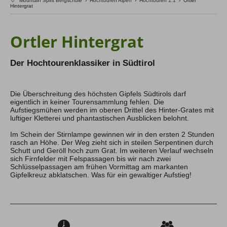
Mountain Spirit Bergschule
›
Hochtouren Alpen
›
Hochtouren 1:1
›
Ortler
Hintergrat
Hochtouren Alpen
Hochtouren 2+
Ortler Hintergrat
Hochtouren 1:1
Hochtourenkurse
Hike & Fly
Der Hochtourenklassiker in Südtirol
Klettern
Die Überschreitung des höchsten Gipfels Südtirols darf
eigentlich in keiner Tourensammlung fehlen. Die
Kletterreisen
Aufstiegsmühen werden im oberen Drittel des Hinter-Grates mit
Kletterkurse
luftiger Kletterei und phantastischen Ausblicken belohnt.
Im Schein der Stirnlampe gewinnen wir in den ersten 2 Stunden
Klettersteige
rasch an Höhe. Der Weg zieht sich in steilen Serpentinen durch
Schutt und Geröll hoch zum Grat. Im weiteren Verlauf wechseln
Klettersteig Tagestouren
sich Firnfelder mit Felspassagen bis wir nach zwei
Klettersteig Mehrtage
Schlüsselpassagen am frühen Vormittag am markanten
Klettersteigkurse
Gipfelkreuz abklatschen. Was für ein gewaltiger Aufstieg!
Wandern
Wandern Weltweit
Wandern Selfguided