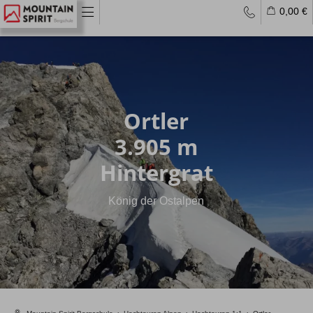
0,00 €
Reisemagazin
Blog
Länderinformation
Skitouren
Ortler
Skitouren Alpen
3.905 m
Skitouren Allgäu
Skitouren Island
Hintergrat
Skitouren Norwegen
Skitouren weltweit
Ski & Sail
König der Ostalpen
Skitourenkurse
Lawinenkurse
Freeride & Tiefschnee
Tiefschneekurse
Freeride & Backcountry
Freeride Reisen