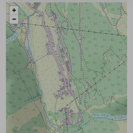
+
AGB
−
3. Absagefristen bei nicht Erreichen der Mindestteilne
4. Gruppengröße
5. Geplanter Guide
6. Reisepreis / Zahlungsmodalitäten