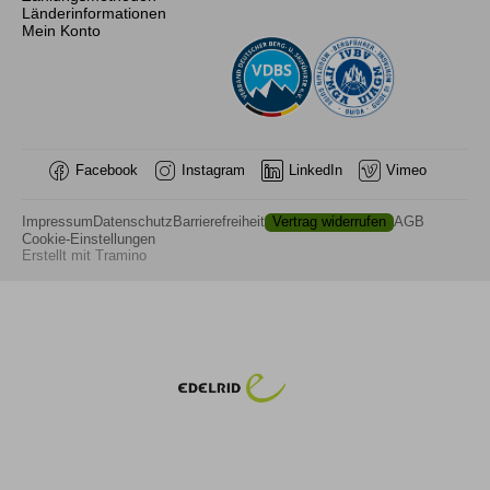
Länderinformationen
Mein Konto
13. Restrisiko
Facebook
Instagram
LinkedIn
Vimeo
14. Reiseveranstalter
Impressum
Datenschutz
Barrierefreiheit
Vertrag widerrufen
AGB
info@mountain-spirit.de
Cookie-Einstellungen
Erstellt mit
Tramino
15. Das Recht auf Widerspruch (Art. 21 DSGVO)
https://www.bfdi.bund.de/DE/Buerger/Inhalte/Allgemein/Bet