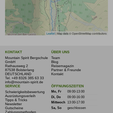
7. Versicherungen
Reiserücktrit
Auslandskranken
Leaflet
| Map data © OpenStreetMap contributors
Weitere Hinweise zum Thema
8. Visa-, Pass- und Einreisebestimmungen
KONTAKT
ÜBER UNS
9. Tourismusabgaben
Mountain Spirit Bergschule
Team
GmbH
Blog
Rathausweg 2
Reisemagazin
87538 Bolsterlang
Partner & Freunde
10. Mobilitätshinweis
DEUTSCHLAND
Kontakt
Tel.
+49 8326 385 63 33
info@mountain-spirit.de
11. Sprache
SERVICE
ÖFFNUNGSZEITEN
Schwierigkeitsbewertung
Mo, Fr
09:00-13:00
Ausrüstungsverleih
Di, Do
09:00-16:00
Tipps & Tricks
Mittwoch
13:00-17:00
Newsletter
12. Reiserücktritt
Gutscheine
Sa, So
geschlossen
Zahlungsmethoden