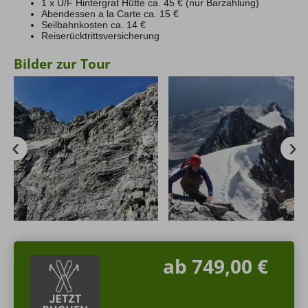
nochmal gut 2 Std. steiler Abstieg über Tabaretta Hütte
1 x Ü/F Hintergrat Hütte ca. 45 € (nur Barzahlung)
nach Sulden.
Abendessen a la Carte ca. 15 €
Seilbahnkosten ca. 14 €
Reiserücktrittsversicherung
Bilder zur Tour
ab 749,00 €