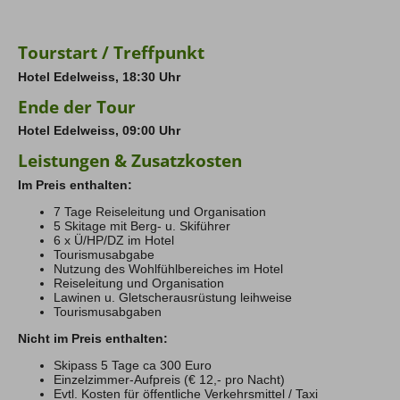
individuelle Heimreise
unser Hausherr Lukas zaubert garantiert noch eine
besonders gute Flasche Cornalin aus den tiefen
seines Weinkellers.
Tourstart / Treffpunkt
Hotel Edelweiss, 18:30 Uhr
Ende der Tour
Hotel Edelweiss, 09:00 Uhr
Leistungen & Zusatzkosten
Im Preis enthalten:
7 Tage Reiseleitung und Organisation
5 Skitage mit Berg- u. Skiführer
6 x Ü/HP/DZ im Hotel
Tourismusabgabe
Nutzung des Wohlfühlbereiches im Hotel
Reiseleitung und Organisation
Lawinen u. Gletscherausrüstung leihweise
Tourismusabgaben
Nicht im Preis enthalten:
Skipass 5 Tage ca 300 Euro
Einzelzimmer-Aufpreis (€ 12,- pro Nacht)
Evtl. Kosten für öffentliche Verkehrsmittel / Taxi