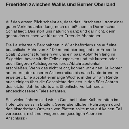
Freeriden zwischen Wallis und Berner Oberland
Hochtouren Alpen
Hochtouren 2+
Auf den ersten Blick scheint es, dass das Lötschental, trotz einer
Hochtouren 1:1
guten Verkehrsanbindung, noch ein bißchen im Dornröschen
Hochtourenkurse
Schlaf liegt. Das stört uns natürlich ganz und gar nicht, denn
Hike & Fly
genau das suchen wir für unser Freeride-Abenteuer.
Die Lauchernalp Bergbahnen in Wiler befördern uns auf eine
Klettern
beachtliche Höhe von 3.100 m und hier beginnt der Freeride
Spaß. Zunächst tummeln wir uns ein paar Abfahrten lang im
Skigebiet, bevor wir die Felle auspacken und mit kurzen oder
Kletterreisen
auch längeren Aufstiegen weiteres Abfahrtspotential
Kletterkurse
erschließen. Wenn das nicht reicht, können wir einen Helikopter
anfordern, der unseren Aktionsradius bis nach Lauterbrunnen
erweitert. Eine absolut einmalige Woche, in der wir am Rande
Klettersteige
auch einiges über die Geschichte des erst in den 50er Jahren
des letzten Jahrhunderts ans öffentliche Verkehrsnetz
Klettersteig Tagestouren
angeschlossenen Tales erfahren.
Klettersteig Mehrtage
Klettersteigkurse
Seit vielen Jahren sind wir zu Gast bei Lukas Kalbermatten im
Hotel Edelweiss in Blatten. Seine abendlichen Führungen durch
den historischen Ortskern von Blatten sollte man auf keinen Fall
Wandern
verpassen, nicht nur wegen dem geselligen Apero im
Anschluss:)
Wandern Weltweit
Wandern Selfguided