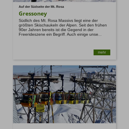
Auf der Südseite der Mt. Rosa
Gressoney
13. Restrisiko
Südlich des Mt. Rosa Massivs liegt eine der
größten Skischaukeln der Alpen. Seit den frühen
90er Jahren bereits ist die Gegend in der
Freerideszene ein Begriff. Auch einige unse...
mehr
14. Reiseveranstalter
info@mountain-spirit.de
15. Das Recht auf Widerspruch (Art. 21 DSGVO)
https://www.bfdi.bund.de/DE/Buerger/Inhalte/Allgemein/Bet