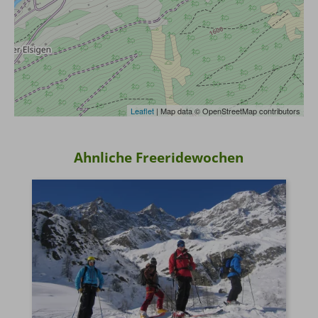
7. Versicherungen
Reiserücktrit
Auslandskranken
Leaflet
| Map data © OpenStreetMap contributors
Weitere Hinweise zum Thema
8. Visa-, Pass- und Einreisebestimmungen
Ahnliche Freeridewochen
9. Tourismusabgaben
10. Mobilitätshinweis
11. Sprache
12. Reiserücktritt