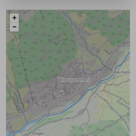
2. Mindestteilnehmerzahl
+
AGB
−
3. Absagefristen bei nicht Erreichen der Mindestteilne
4. Gruppengröße
5. Geplanter Guide
6. Reisepreis / Zahlungsmodalitäten